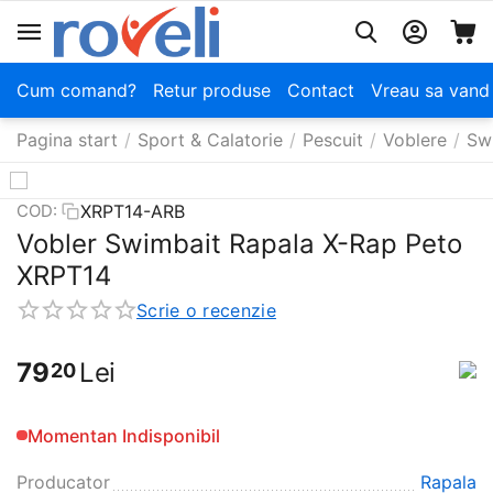
Cum comand?
Retur produse
Contact
Vreau sa vand
Pagina start
/
Sport & Calatorie
/
Pescuit
/
Voblere
/
Sw
XRPT14-ARB
COD:
Vobler Swimbait Rapala X-Rap Peto
XRPT14
Scrie o recenzie
79
Lei
20
Momentan Indisponibil
Producator
Rapala