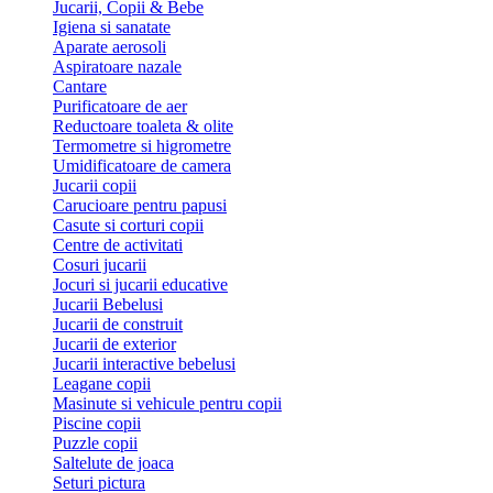
Jucarii, Copii & Bebe
Igiena si sanatate
Aparate aerosoli
Aspiratoare nazale
Cantare
Purificatoare de aer
Reductoare toaleta & olite
Termometre si higrometre
Umidificatoare de camera
Jucarii copii
Carucioare pentru papusi
Casute si corturi copii
Centre de activitati
Cosuri jucarii
Jocuri si jucarii educative
Jucarii Bebelusi
Jucarii de construit
Jucarii de exterior
Jucarii interactive bebelusi
Leagane copii
Masinute si vehicule pentru copii
Piscine copii
Puzzle copii
Saltelute de joaca
Seturi pictura