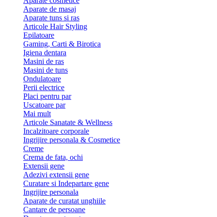
Aparate cosmetice
Aparate de masaj
Aparate tuns si ras
Articole Hair Styling
Epilatoare
Gaming, Carti & Birotica
Igiena dentara
Masini de ras
Masini de tuns
Ondulatoare
Perii electrice
Placi pentru par
Uscatoare par
Mai mult
Articole Sanatate & Wellness
Incalzitoare corporale
Ingrijire personala & Cosmetice
Creme
Crema de fata, ochi
Extensii gene
Adezivi extensii gene
Curatare si Indepartare gene
Ingrijire personala
Aparate de curatat unghiile
Cantare de persoane