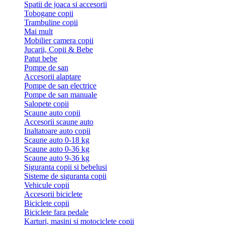
Spatii de joaca si accesorii
Tobogane copii
Trambuline copii
Mai mult
Mobilier camera copii
Jucarii, Copii & Bebe
Patut bebe
Pompe de san
Accesorii alaptare
Pompe de san electrice
Pompe de san manuale
Salopete copii
Scaune auto copii
Accesorii scaune auto
Inaltatoare auto copii
Scaune auto 0-18 kg
Scaune auto 0-36 kg
Scaune auto 9-36 kg
Siguranta copii si bebelusi
Sisteme de siguranta copii
Vehicule copii
Accesorii biciclete
Biciclete copii
Biciclete fara pedale
Karturi, masini si motociclete copii