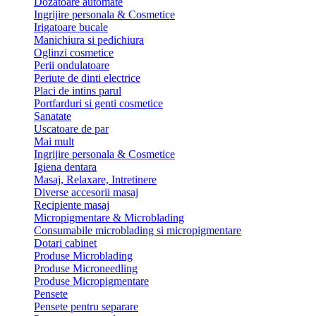
Dozatoare automate
Ingrijire personala & Cosmetice
Irigatoare bucale
Manichiura si pedichiura
Oglinzi cosmetice
Perii ondulatoare
Periute de dinti electrice
Placi de intins parul
Portfarduri si genti cosmetice
Sanatate
Uscatoare de par
Mai mult
Ingrijire personala & Cosmetice
Igiena dentara
Masaj, Relaxare, Intretinere
Diverse accesorii masaj
Recipiente masaj
Micropigmentare & Microblading
Consumabile microblading si micropigmentare
Dotari cabinet
Produse Microblading
Produse Microneedling
Produse Micropigmentare
Pensete
Pensete pentru separare