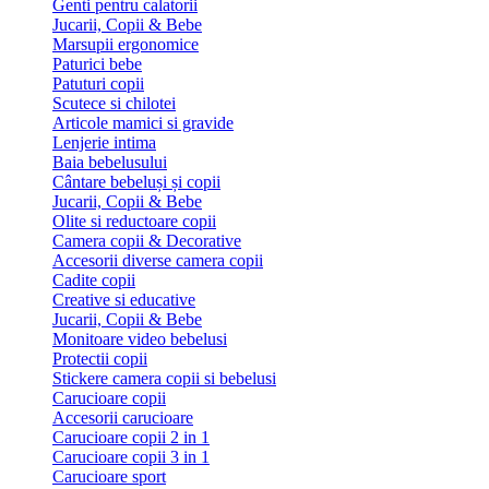
Genti pentru calatorii
Jucarii, Copii & Bebe
Marsupii ergonomice
Paturici bebe
Patuturi copii
Scutece si chilotei
Articole mamici si gravide
Lenjerie intima
Baia bebelusului
Cântare bebeluși și copii
Jucarii, Copii & Bebe
Olite si reductoare copii
Camera copii & Decorative
Accesorii diverse camera copii
Cadite copii
Creative si educative
Jucarii, Copii & Bebe
Monitoare video bebelusi
Protectii copii
Stickere camera copii si bebelusi
Carucioare copii
Accesorii carucioare
Carucioare copii 2 in 1
Carucioare copii 3 in 1
Carucioare sport