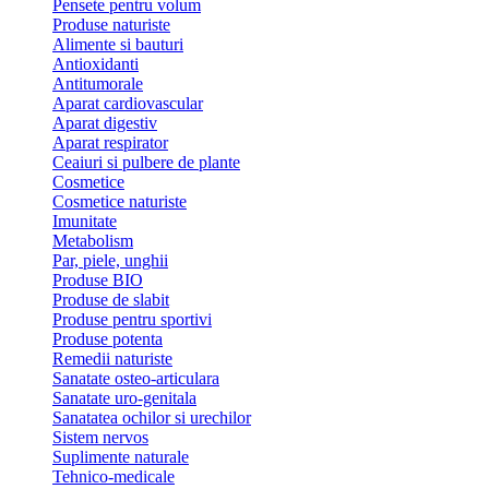
Pensete pentru volum
Produse naturiste
Alimente si bauturi
Antioxidanti
Antitumorale
Aparat cardiovascular
Aparat digestiv
Aparat respirator
Ceaiuri si pulbere de plante
Cosmetice
Cosmetice naturiste
Imunitate
Metabolism
Par, piele, unghii
Produse BIO
Produse de slabit
Produse pentru sportivi
Produse potenta
Remedii naturiste
Sanatate osteo-articulara
Sanatate uro-genitala
Sanatatea ochilor si urechilor
Sistem nervos
Suplimente naturale
Tehnico-medicale