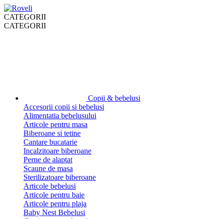
CATEGORII
CATEGORII
Copii & bebelusi
Accesorii copii si bebelusi
Alimentatia bebelusului
Articole pentru masa
Biberoane si tetine
Cantare bucatarie
Incalzitoare biberoane
Perne de alaptat
Scaune de masa
Sterilizatoare biberoane
Articole bebelusi
Articole pentru baie
Articole pentru plaja
Baby Nest Bebelusi