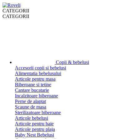
CATEGORII
CATEGORII
Copii & bebelusi
Accesorii copii si bebelusi
Alimentatia bebelusului
Articole pentru masa
Biberoane si tetine
Cantare bucatarie
Incalzitoare biberoane
Perne de alaptat
Scaune de masa
Sterilizatoare biberoane
Articole bebelusi
Articole pentru baie
Articole pentru plaja
Baby Nest Bebelusi