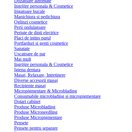
Dozatoare automate
Ingrijire personala & Cosmetice
Irigatoare bucale
Manichiura si pedichiura
Oglinzi cosmetice
Perii ondulatoare
Periute de dinti electrice
Placi de intins parul
Portfarduri si genti cosmetice
Sanatate
Uscatoare de par
Mai mult
Ingrijire personala & Cosmetice
Igiena dentara
Masaj, Relaxare, Intretinere
Diverse accesorii masaj
Recipiente masaj
Micropigmentare & Microblading
Consumabile microblading si micropigmentare
Dotari cabinet
Produse Microblading
Produse Microneedling
Produse Micropigmentare
Pensete
Pensete pentru separare