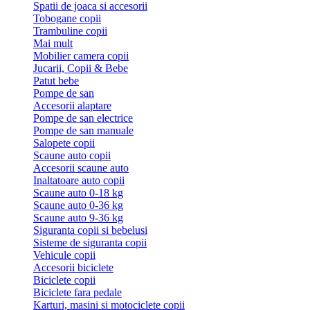
Spatii de joaca si accesorii
Tobogane copii
Trambuline copii
Mai mult
Mobilier camera copii
Jucarii, Copii & Bebe
Patut bebe
Pompe de san
Accesorii alaptare
Pompe de san electrice
Pompe de san manuale
Salopete copii
Scaune auto copii
Accesorii scaune auto
Inaltatoare auto copii
Scaune auto 0-18 kg
Scaune auto 0-36 kg
Scaune auto 9-36 kg
Siguranta copii si bebelusi
Sisteme de siguranta copii
Vehicule copii
Accesorii biciclete
Biciclete copii
Biciclete fara pedale
Karturi, masini si motociclete copii