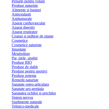
Pensete pentru volum
Produse naturiste
Alimente si bauturi
Antioxidanti
Antitumorale
Aparat cardiovascular
Aparat digestiv
Aparat respirator
Ceaiuri si pulbere de plante
Cosmetice
Cosmetice naturiste
Imunitate
Metabolism
Par, piele, unghii
Produse BIO
Produse de slabit
Produse pentru sportivi
Produse potenta
Remedii naturiste
Sanatate osteo-articulara
Sanatate uro-genitala
Sanatatea ochilor si urechilor
Sistem nervos
Suplimente naturale
Tehnico-medicale