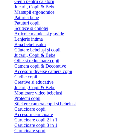
Genti pentru calatorii
Jucarii, Copii & Bebe
Marsupii ergonomice
Paturici bebe
Patuturi copii
Scutece si chilotei
Articole mamici si gravide
Lenjerie intima
Baia bebelusului
Cântare bebeluși și copii
Jucarii, Copii & Bebe
Olite si reductoare copii
Camera copii & Decorative
Accesorii diverse camera copii
Cadite copii
Creative si educative
Jucarii, Copii & Bebe
Monitoare video bebelusi
Protectii copii
Stickere camera copii si bebelusi
Carucioare copii
Accesorii carucioare
Carucioare copii 2 in 1
Carucioare copii 3 in 1
Carucioare sport