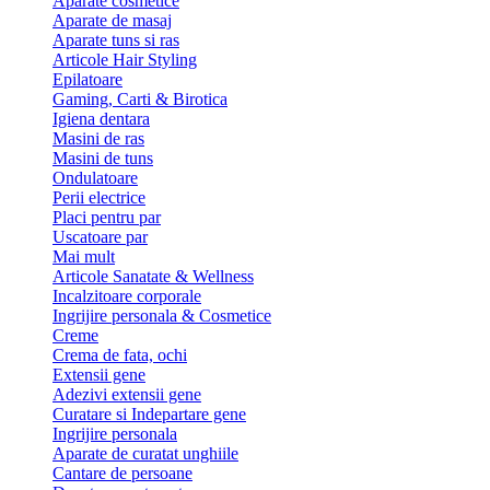
Aparate cosmetice
Aparate de masaj
Aparate tuns si ras
Articole Hair Styling
Epilatoare
Gaming, Carti & Birotica
Igiena dentara
Masini de ras
Masini de tuns
Ondulatoare
Perii electrice
Placi pentru par
Uscatoare par
Mai mult
Articole Sanatate & Wellness
Incalzitoare corporale
Ingrijire personala & Cosmetice
Creme
Crema de fata, ochi
Extensii gene
Adezivi extensii gene
Curatare si Indepartare gene
Ingrijire personala
Aparate de curatat unghiile
Cantare de persoane