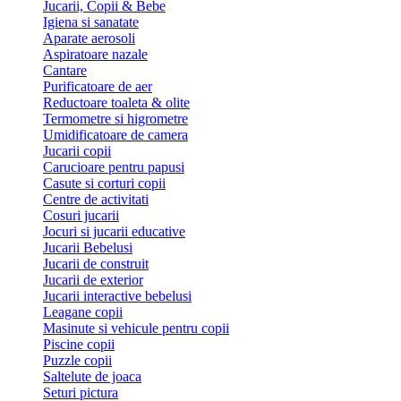
Jucarii, Copii & Bebe
Igiena si sanatate
Aparate aerosoli
Aspiratoare nazale
Cantare
Purificatoare de aer
Reductoare toaleta & olite
Termometre si higrometre
Umidificatoare de camera
Jucarii copii
Carucioare pentru papusi
Casute si corturi copii
Centre de activitati
Cosuri jucarii
Jocuri si jucarii educative
Jucarii Bebelusi
Jucarii de construit
Jucarii de exterior
Jucarii interactive bebelusi
Leagane copii
Masinute si vehicule pentru copii
Piscine copii
Puzzle copii
Saltelute de joaca
Seturi pictura