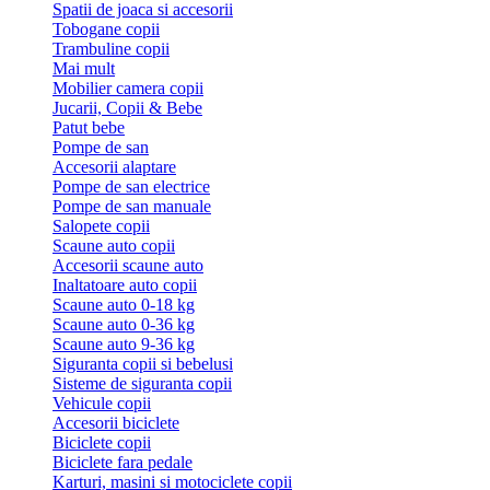
Spatii de joaca si accesorii
Tobogane copii
Trambuline copii
Mai mult
Mobilier camera copii
Jucarii, Copii & Bebe
Patut bebe
Pompe de san
Accesorii alaptare
Pompe de san electrice
Pompe de san manuale
Salopete copii
Scaune auto copii
Accesorii scaune auto
Inaltatoare auto copii
Scaune auto 0-18 kg
Scaune auto 0-36 kg
Scaune auto 9-36 kg
Siguranta copii si bebelusi
Sisteme de siguranta copii
Vehicule copii
Accesorii biciclete
Biciclete copii
Biciclete fara pedale
Karturi, masini si motociclete copii