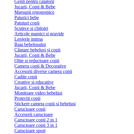
Genti pentru calatorii
Jucarii, Copii & Bebe
Marsupii ergonomice
Paturici bebe
Patuturi copii
Scutece si chilotei
Articole mamici si gravide
Lenjerie intima
Baia bebelusului
Cântare bebeluși și copii
Jucarii, Copii & Bebe
Olite si reductoare copii
Camera copii & Decorative
Accesorii diverse camera copii
Cadite copii
Creative si educative
Jucarii, Copii & Bebe
Monitoare video bebelusi
Protectii copii
Stickere camera copii si bebelusi
Carucioare copii
Accesorii carucioare
Carucioare copii 2 in 1
Carucioare copii 3 in 1
Carucioare sport