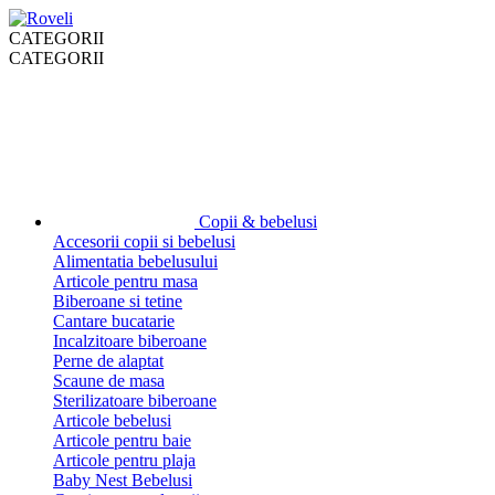
CATEGORII
CATEGORII
Copii & bebelusi
Accesorii copii si bebelusi
Alimentatia bebelusului
Articole pentru masa
Biberoane si tetine
Cantare bucatarie
Incalzitoare biberoane
Perne de alaptat
Scaune de masa
Sterilizatoare biberoane
Articole bebelusi
Articole pentru baie
Articole pentru plaja
Baby Nest Bebelusi