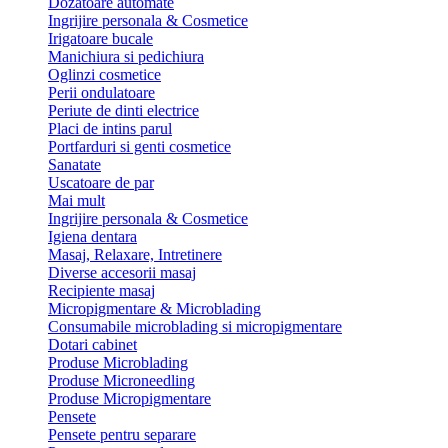
Dozatoare automate
Ingrijire personala & Cosmetice
Irigatoare bucale
Manichiura si pedichiura
Oglinzi cosmetice
Perii ondulatoare
Periute de dinti electrice
Placi de intins parul
Portfarduri si genti cosmetice
Sanatate
Uscatoare de par
Mai mult
Ingrijire personala & Cosmetice
Igiena dentara
Masaj, Relaxare, Intretinere
Diverse accesorii masaj
Recipiente masaj
Micropigmentare & Microblading
Consumabile microblading si micropigmentare
Dotari cabinet
Produse Microblading
Produse Microneedling
Produse Micropigmentare
Pensete
Pensete pentru separare