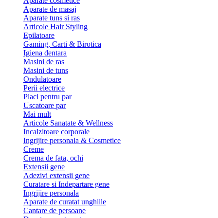
Aparate cosmetice
Aparate de masaj
Aparate tuns si ras
Articole Hair Styling
Epilatoare
Gaming, Carti & Birotica
Igiena dentara
Masini de ras
Masini de tuns
Ondulatoare
Perii electrice
Placi pentru par
Uscatoare par
Mai mult
Articole Sanatate & Wellness
Incalzitoare corporale
Ingrijire personala & Cosmetice
Creme
Crema de fata, ochi
Extensii gene
Adezivi extensii gene
Curatare si Indepartare gene
Ingrijire personala
Aparate de curatat unghiile
Cantare de persoane