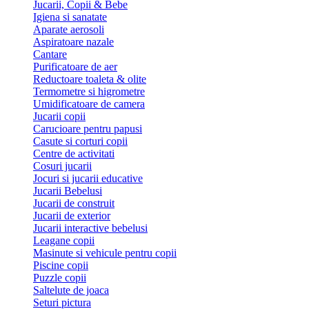
Jucarii, Copii & Bebe
Igiena si sanatate
Aparate aerosoli
Aspiratoare nazale
Cantare
Purificatoare de aer
Reductoare toaleta & olite
Termometre si higrometre
Umidificatoare de camera
Jucarii copii
Carucioare pentru papusi
Casute si corturi copii
Centre de activitati
Cosuri jucarii
Jocuri si jucarii educative
Jucarii Bebelusi
Jucarii de construit
Jucarii de exterior
Jucarii interactive bebelusi
Leagane copii
Masinute si vehicule pentru copii
Piscine copii
Puzzle copii
Saltelute de joaca
Seturi pictura