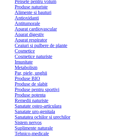
Pensete pentru volum
Produse naturiste
Alimente si bauturi
Antioxidanti
Antitumorale
Aparat cardiovascular
Aparat digestiv
Aparat respirator
Ceaiuri si pulbere de plante
Cosmetice
Cosmetice naturiste
Imunitate
Metabolism
Par, piele, unghii
Produse BIO
Produse de slabit
Produse pentru sportivi
Produse potenta
Remedii naturiste
Sanatate osteo-articulara
Sanatate uro-genitala
Sanatatea ochilor si urechilor
Sistem nervos
Suplimente naturale
Tehnico-medicale