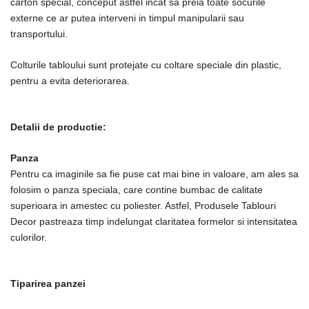
carton special, conceput astfel incat sa preia toate socurile
externe ce ar putea interveni in timpul manipularii sau
transportului.
Colturile tabloului sunt protejate cu coltare speciale din plastic,
pentru a evita deteriorarea.
Detalii de productie:
Panza
Pentru ca imaginile sa fie puse cat mai bine in valoare, am ales sa
folosim o panza speciala, care contine bumbac de calitate
superioara in amestec cu poliester. Astfel, Produsele Tablouri
Decor pastreaza timp indelungat claritatea formelor si intensitatea
culorilor.
Tiparirea panzei