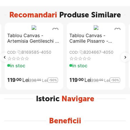
Recomandari
Produse Similare
Tablou Canvas -
Tablou Canvas -
Artemisia Gentileschi -
Camille Pissarro -
Judith si Holofernes
Drumul Versailles de la
Louveciennes
B169585-4050
B204667-4050
COD:
COD:
in stoc
in stoc
119
Lei
119
Lei
00
00
238
Lei
238
Lei
-50%
-50%
00
00
Istoric
Navigare
Beneficii