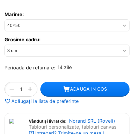
Marime:
Grosime cadru:
14 zile
Perioada de returnare:
+
−
ADAUGA IN COS
Adăugați la lista de preferințe
Norand SRL (Roveli)
Vândut și livrat de:
Tablouri personalizate, tablouri canvas
Intrebari? Trimite-ne un mesaj!