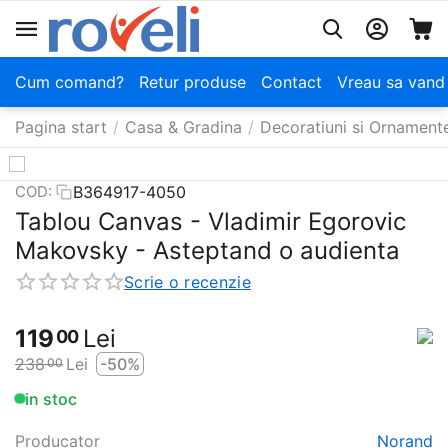
Cum comand?
Retur produse
Contact
Vreau sa vand
Pagina start
/
Casa & Gradina
/
Decoratiuni si Ornament
B364917-4050
COD:
Tablou Canvas - Vladimir Egorovic
Makovsky - Asteptand o audienta
Scrie o recenzie
119
Lei
00
238
Lei
-50%
00
in stoc
Producator
Norand