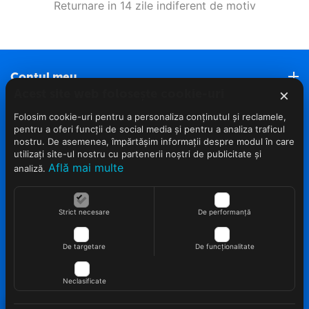
Returnare in 14 zile indiferent de motiv
Contul meu
×
Acest site web folosește cookie-uri
Roveli Marketplace
Folosim cookie-uri pentru a personaliza conținutul și reclamele,
pentru a oferi funcții de social media și pentru a analiza traficul
nostru. De asemenea, împărtășim informații despre modul în care
Servicii clienti (Nou)
utilizați site-ul nostru cu partenerii noștri de publicitate și
Află mai multe
analiză.
Info clienti
Strict necesare
De performanță
Contact
De targetare
De funcționalitate
Neclasificate
© 2022 - 2026 Roveli.ro. Realizat si configurat