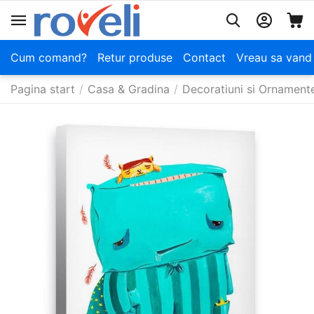
Cum comand?
Retur produse
Contact
Vreau sa vand
Pagina start
/
Casa & Gradina
/
Decoratiuni si Ornament