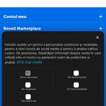
Contul meu
Roveli Marketplace
×
Acest site web folosește cookie-uri
Servicii clienti (Nou)
Folosim cookie-uri pentru a personaliza conținutul și reclamele,
pentru a oferi funcții de social media și pentru a analiza traficul
Info clienti
nostru. De asemenea, împărtășim informații despre modul în care
utilizați site-ul nostru cu partenerii noștri de publicitate și
Află mai multe
analiză.
Contact
Strict necesare
De performanță
De targetare
De funcționalitate
© 2022 - 2026 Roveli.ro. Realizat si configurat
netSEO
Neclasificate