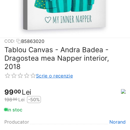
B5863020
COD:
Tablou Canvas - Andra Badea -
Dragostea mea Napper interior,
2018
Scrie o recenzie
99
Lei
00
198
Lei
-50%
00
in stoc
Producator
Norand