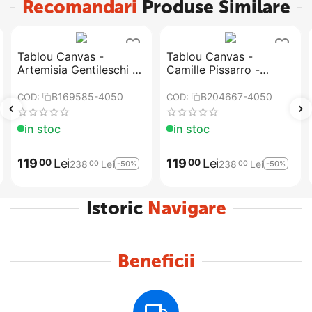
Recomandari
Produse Similare
Tablou Canvas -
Tablou Canvas -
Artemisia Gentileschi -
Camille Pissarro -
Judith si Holofernes
Drumul Versailles de la
Louveciennes
B169585-4050
B204667-4050
COD:
COD:
in stoc
in stoc
119
Lei
119
Lei
00
00
238
Lei
238
Lei
-50%
-50%
00
00
Istoric
Navigare
Beneficii