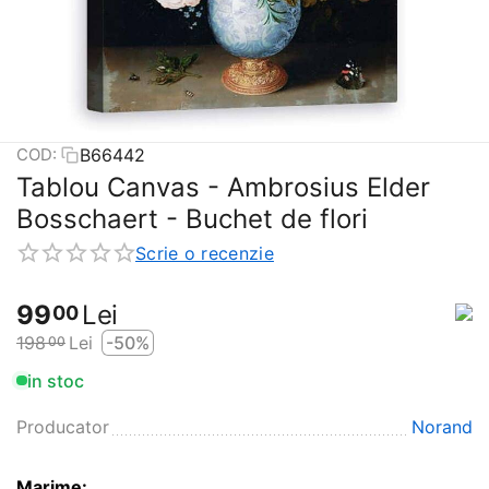
B66442
COD:
Tablou Canvas - Ambrosius Elder
Bosschaert - Buchet de flori
Scrie o recenzie
99
Lei
00
198
Lei
-50%
00
in stoc
Producator
Norand
Marime: