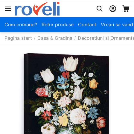
Cum comand?
Retur produse
Contact
Vreau sa vand
Pagina start
/
Casa & Gradina
/
Decoratiuni si Ornament