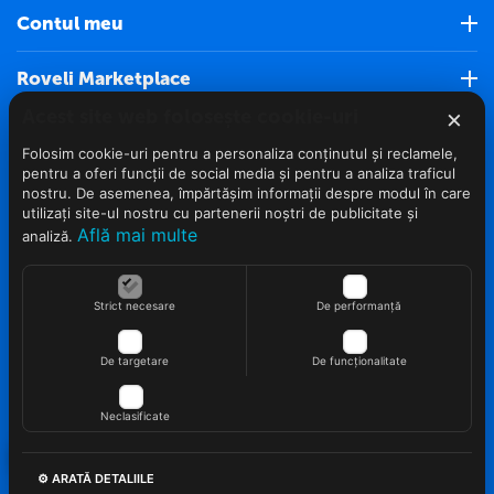
Contul meu
Roveli Marketplace
×
Acest site web folosește cookie-uri
Servicii clienti (Nou)
Folosim cookie-uri pentru a personaliza conținutul și reclamele,
pentru a oferi funcții de social media și pentru a analiza traficul
Info clienti
nostru. De asemenea, împărtășim informații despre modul în care
utilizați site-ul nostru cu partenerii noștri de publicitate și
Află mai multe
analiză.
Contact
Strict necesare
De performanță
De targetare
De funcționalitate
© 2022 - 2026 Roveli.ro. Realizat si configurat
netSEO
Neclasificate
⚙ ARATĂ DETALIILE