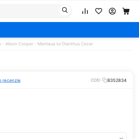
 - Alison Cooper - Mantaua lui Dianthus Cezar
o recenzie
B352834
COD: