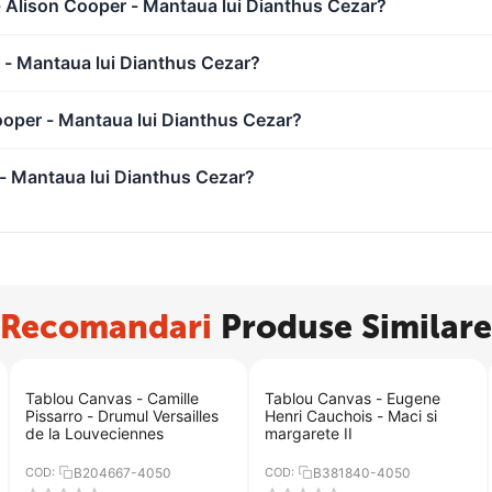
- Alison Cooper - Mantaua lui Dianthus Cezar?
 - Mantaua lui Dianthus Cezar?
ooper - Mantaua lui Dianthus Cezar?
- Mantaua lui Dianthus Cezar?
Recomandari
Produse Similare
Tablou Canvas - Camille
Tablou Canvas - Eugene
Pissarro - Drumul Versailles
Henri Cauchois - Maci si
de la Louveciennes
margarete II
COD:
B204667-4050
COD:
B381840-4050