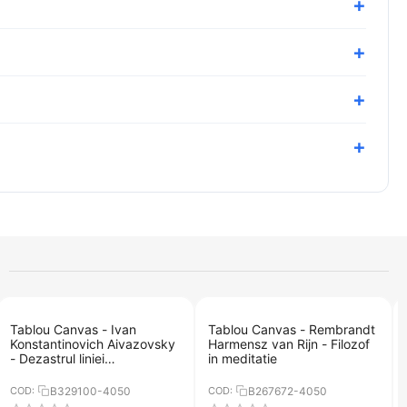
Tablou Canvas - Ivan
Tablou Canvas - Rembrandt
Konstantinovich Aivazovsky
Harmensz van Rijn - Filozof
- Dezastrul liniei
in meditatie
Ingermanland de la
Skagerrake langa Norvegia,
COD:
B329100-4050
COD:
B267672-4050
in 30 august