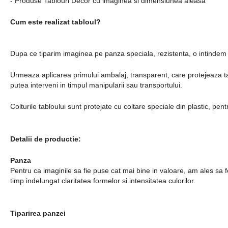
- Produse Tablouri Decor cu imaginea si dimensiunea aleasa
Cum este realizat tabloul?
Dupa ce tiparim imaginea pe panza speciala, rezistenta, o intindem c
Urmeaza aplicarea primului ambalaj, transparent, care protejeaza tabl
putea interveni in timpul manipularii sau transportului.
Colturile tabloului sunt protejate cu coltare speciale din plastic, pent
Detalii de productie:
Panza
Pentru ca imaginile sa fie puse cat mai bine in valoare, am ales sa
timp indelungat claritatea formelor si intensitatea culorilor.
Tiparirea panzei