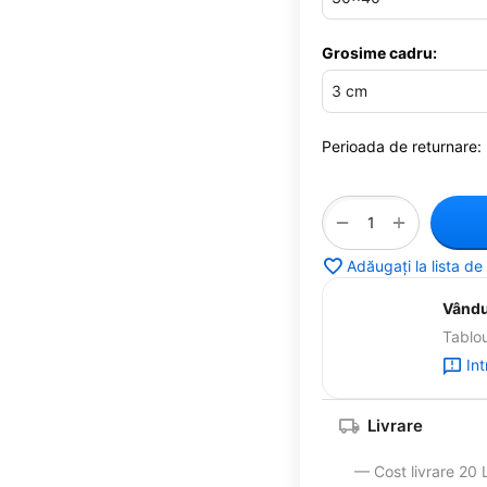
Grosime cadru:
Perioada de returnare:
+
−
Adăugați la lista de
Vândut
Tablou
In
Livrare
— Cost livrare 20 