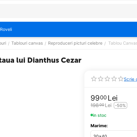
Roveli
ouri
Tablouri canvas
Reproduceri picturi celebre
Tablou Canvas
/
/
/
taua lui Dianthus Cezar
Scrie 
99
Lei
00
198
Lei
00
-50%
in stoc
Marime: