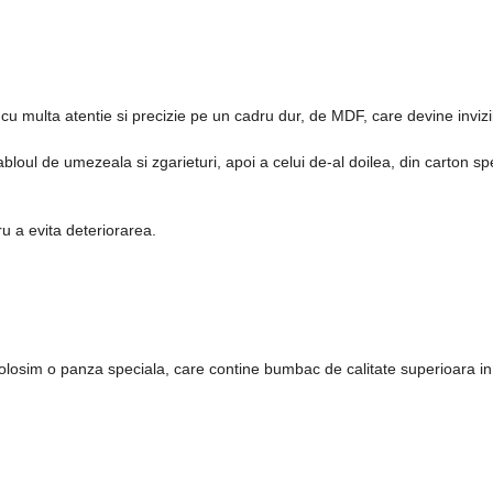
u multa atentie si precizie pe un cadru dur, de MDF, care devine invizib
oul de umezeala si zgarieturi, apoi a celui de-al doilea, din carton spe
ru a evita deteriorarea.
 folosim o panza speciala, care contine bumbac de calitate superioara i