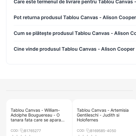
Care este termenul de livrare pentru Tablou Canvas 
Pot returna produsul Tablou Canvas - Alison Cooper
Cum se plătește produsul Tablou Canvas - Alison C
Cine vinde produsul Tablou Canvas - Alison Cooper 
Tablou Canvas - William-
Tablou Canvas - Artemisia
Adolphe Bouguereau - O
Gentileschi - Judith si
tanara fata care se apara
Holofernes
impotriva lui Eros
COD:
B1765277
COD:
B169585-4050