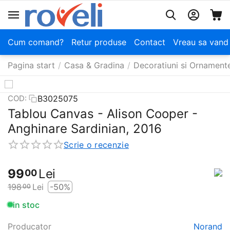
Cum comand?
Retur produse
Contact
Vreau sa vand
Pagina start
/
Casa & Gradina
/
Decoratiuni si Ornament
B3025075
COD:
Tablou Canvas - Alison Cooper -
Anghinare Sardinian, 2016
Scrie o recenzie
99
Lei
00
198
Lei
-50%
00
in stoc
Producator
Norand