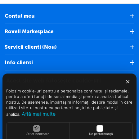
Contul meu
Roveli Marketplace
Servicii clienti (Nou)
Info clienti
Contact
×
Acest site web folosește cookie-uri
Folosim cookie-uri pentru a personaliza conținutul și reclamele,
pentru a oferi funcții de social media și pentru a analiza traficul
nostru. De asemenea, împărtășim informații despre modul în care
utilizați site-ul nostru cu partenerii noștri de publicitate și
Află mai multe
analiză.
© 2022 - 2026 Roveli.ro. Realizat si configurat
netSEO
Strict necesare
De performanță