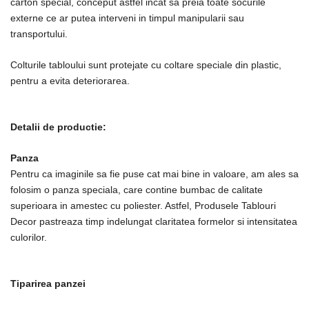
carton special, conceput astfel incat sa preia toate socurile
externe ce ar putea interveni in timpul manipularii sau
transportului.
Colturile tabloului sunt protejate cu coltare speciale din plastic,
pentru a evita deteriorarea.
Detalii de productie:
Panza
Pentru ca imaginile sa fie puse cat mai bine in valoare, am ales sa
folosim o panza speciala, care contine bumbac de calitate
superioara in amestec cu poliester. Astfel, Produsele Tablouri
Decor pastreaza timp indelungat claritatea formelor si intensitatea
culorilor.
Tiparirea panzei