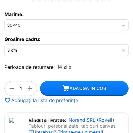
Marime:
Grosime cadru:
14 zile
Perioada de returnare:
+
−
ADAUGA IN COS
Adăugați la lista de preferințe
Norand SRL (Roveli)
Vândut și livrat de:
Tablouri personalizate, tablouri canvas
Intrebari? Trimite-ne un mesaj!