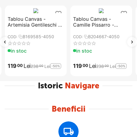
Tablou Canvas -
Tablou Canvas -
Artemisia Gentileschi -
Camille Pissarro -
Judith si Holofernes
Drumul Versailles de la
Louveciennes
B169585-4050
B204667-4050
COD:
COD:
in stoc
in stoc
119
Lei
119
Lei
00
00
238
Lei
238
Lei
-50%
-50%
00
00
Istoric
Navigare
Beneficii