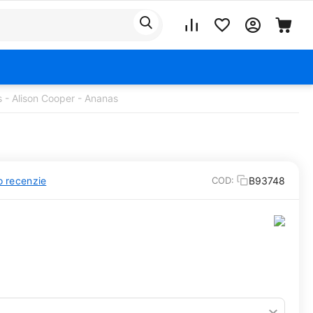
 - Alison Cooper - Ananas
o recenzie
B93748
COD: