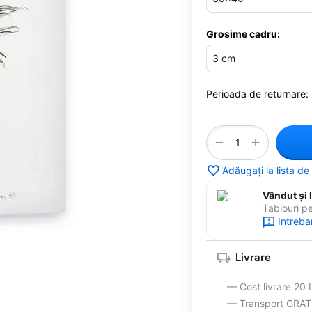
Grosime cadru:
Perioada de returnare:
+
−
Adăugați la lista de
Vândut și l
Tablouri p
Intreba
Livrare
— Cost livrare 20 
— Transport GRATUI