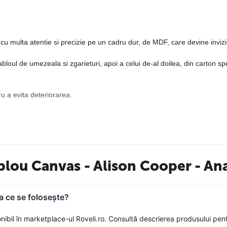
u multa atentie si precizie pe un cadru dur, de MDF, care devine invizib
oul de umezeala si zgarieturi, apoi a celui de-al doilea, din carton spe
ru a evita deteriorarea.
 folosim o panza speciala, care contine bumbac de calitate superioara i
blou Canvas - Alison Cooper - An
a ce se folosește?
l în marketplace-ul Roveli.ro. Consultă descrierea produsului pentru d
vii, fiind special calibrate pentru acest tip de material, astfel incat re