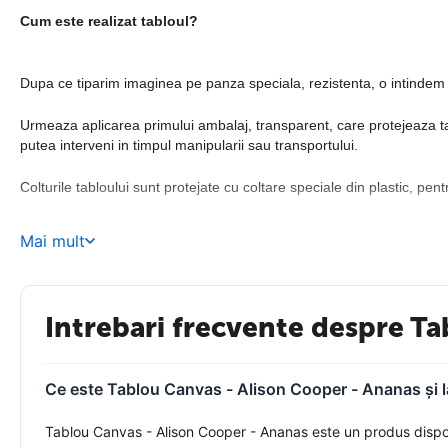
Cum este realizat tabloul?
Dupa ce tiparim imaginea pe panza speciala, rezistenta, o intindem c
Urmeaza aplicarea primului ambalaj, transparent, care protejeaza tabl
putea interveni in timpul manipularii sau transportului.
Colturile tabloului sunt protejate cu coltare speciale din plastic, pent
Mai mult
Detalii de productie:
Panza
Pentru ca imaginile sa fie puse cat mai bine in valoare, am ales sa
Intrebari frecvente despre Ta
timp indelungat claritatea formelor si intensitatea culorilor.
Ce este Tablou Canvas - Alison Cooper - Ananas și l
Tiparirea panzei
Tablou Canvas - Alison Cooper - Ananas este un produs disponibi
Echipamentele cu ajutorul carora tiparim panza redau perfect culorile 