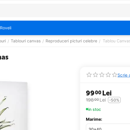
Roveli
ouri
Tablouri canvas
Reproduceri picturi celebre
Tablou Canvas
/
/
/
nas
Scrie 
99
Lei
00
198
Lei
00
-50%
in stoc
Marime: