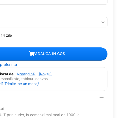
14 zile
ADAUGA IN COS
 preferințe
ivrat de:
Norand SRL (Roveli)
ersonalizate, tablouri canvas
ri? Trimite-ne un mesaj!
Lei
T prin curier, la comenzi mai mari de 1000 lei