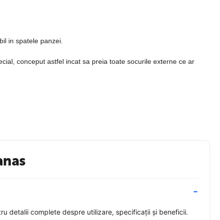
il in spatele panzei.
cial, conceput astfel incat sa preia toate socurile externe ce ar
n amestec cu poliester. Astfel, Produsele Tablouri Decor pastreaza
anas
etalii complete despre utilizare, specificații și beneficii.
zultatul sa fie unul spectaculos. Mai mult decat atat, sunt prietenoase