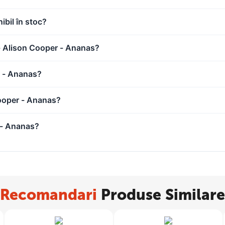
bil în stoc?
 - Alison Cooper - Ananas?
calitatea superioara, fiind taiate cu precizie la dimensiunile dorite.
r - Ananas?
ooper - Ananas?
 - Ananas?
montata pe sasiu. Procedeul de preintindere a panzei are scopul de a pr
in umezirea si deterioarea acestora, asigurand astfel realizarea transpo
Recomandari
Produse Similare