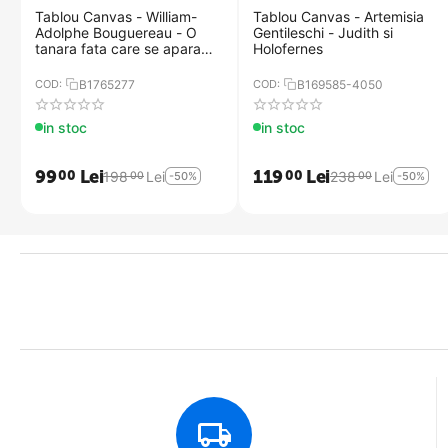
Tablou Canvas - William-
Tablou Canvas - Artemisia
Livrarea Produselor Tablouri Decor se face prin curierat special, dest
Adolphe Bouguereau - O
Gentileschi - Judith si
Toate tablourile poarta marca "FRAGIL" si sunt manuite cu multa atent
tanara fata care se apara
Holofernes
impotriva lui Eros
COD:
B1765277
COD:
B169585-4050
in stoc
in stoc
99
Lei
119
Lei
00
00
198
Lei
238
Lei
00
00
-50%
-50%