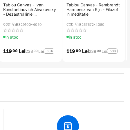
Tablou Canvas - Ivan
Tablou Canvas - Rembrandt
Konstantinovich Aivazovsky
Harmensz van Rijn - Filozof
- Dezastrul liniei
in meditatie
Ingermanland de la
Skagerrake langa Norvegia,
COD:
B329100-4050
COD:
B267672-4050
in 30 august
in stoc
in stoc
119
Lei
119
Lei
00
00
238
Lei
238
Lei
00
00
-50%
-50%