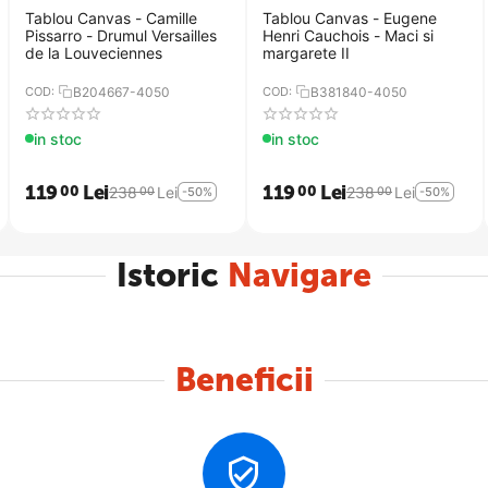
Tablou Canvas - Camille
Tablou Canvas - Eugene
inat transportului produselor fragile.
Pissarro - Drumul Versailles
Henri Cauchois - Maci si
ie si grija de catre agentii nostri.
de la Louveciennes
margarete II
COD:
B204667-4050
COD:
B381840-4050
in stoc
in stoc
119
Lei
119
Lei
00
00
238
Lei
238
Lei
00
00
-50%
-50%
Istoric
Navigare
Beneficii