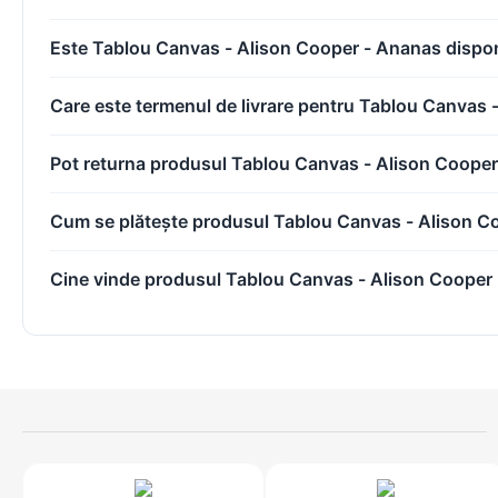
cu mediul (ecologice), dar si durabile.
Este Tablou Canvas - Alison Cooper - Ananas disponi
Sasiul
Care este termenul de livrare pentru Tablou Canvas
Panourile MDF pe care le folosim pentru fabricarea sasiului sunt de o 
Pot returna produsul Tablou Canvas - Alison Coope
Inramarea
Cum se plătește produsul Tablou Canvas - Alison C
Cine vinde produsul Tablou Canvas - Alison Cooper
Panza se intinde cu ajutorul unor echipamente speciale, fiind apoi 
Ambalarea Produselor
Tablourile sunt ambalate cu ajutorul unor materiale speciale, ce prev
Livrarea Produselor