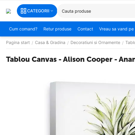
CATEGORII
Cum comand?
Retur produse
Contact
Vreau sa vand pe 
Pagina start
Casa & Gradina
Decoratiuni si Ornamente
Tabl
/
/
/
Tablou Canvas - Alison Cooper - Ana