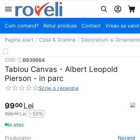
Cum comand?
Retur produse
Contact
Vreau sa vand
Pagina start
/
Casa & Gradina
/
Decoratiuni si Ornament
B939664
COD:
Tablou Canvas - Albert Leopold
Pierson - in parc
Scrie o recenzie
99
Lei
00
198
Lei
-50%
00
in stoc
Producator
Norand