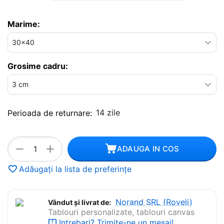
Marime:
Grosime cadru:
14 zile
Perioada de returnare:
+
−
ADAUGA IN COS
Adăugați la lista de preferințe
Norand SRL (Roveli)
Vândut și livrat de:
Tablouri personalizate, tablouri canvas
Intrebari? Trimite-ne un mesaj!