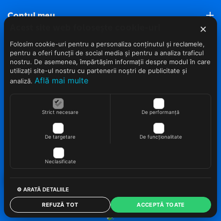
Contul meu
×
Acest site web folosește cookie-uri
Roveli Marketplace
Folosim cookie-uri pentru a personaliza conținutul și reclamele,
pentru a oferi funcții de social media și pentru a analiza traficul
nostru. De asemenea, împărtășim informații despre modul în care
Servicii clienti (Nou)
utilizați site-ul nostru cu partenerii noștri de publicitate și
Află mai multe
analiză.
Info clienti
Strict necesare
De performanță
Contact
De targetare
De funcționalitate
Neclasificate
© 2022 - 2026 Roveli.ro. Realizat si configurat
netSEO
⚙ ARATĂ DETALIILE
REFUZĂ TOT
ACCEPTĂ TOATE