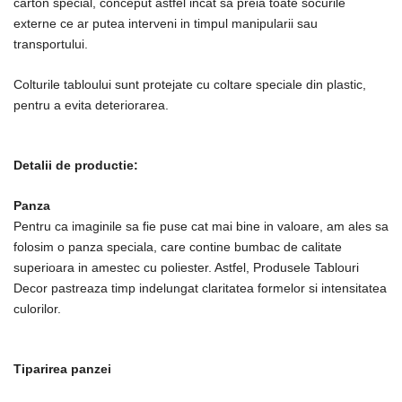
carton special, conceput astfel incat sa preia toate socurile
externe ce ar putea interveni in timpul manipularii sau
transportului.
Colturile tabloului sunt protejate cu coltare speciale din plastic,
pentru a evita deteriorarea.
Detalii de productie:
Panza
Pentru ca imaginile sa fie puse cat mai bine in valoare, am ales sa
folosim o panza speciala, care contine bumbac de calitate
superioara in amestec cu poliester. Astfel, Produsele Tablouri
Decor pastreaza timp indelungat claritatea formelor si intensitatea
culorilor.
Tiparirea panzei