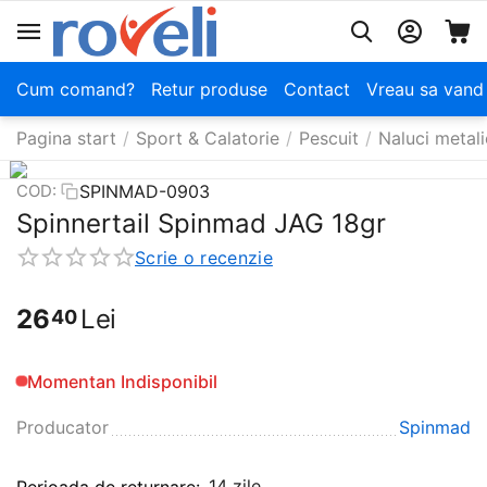
Cum comand?
Retur produse
Contact
Vreau sa vand
Pagina start
/
Sport & Calatorie
/
Pescuit
/
Naluci metal
SPINMAD-0903
COD:
Spinnertail Spinmad JAG 18gr
Scrie o recenzie
26
Lei
40
Momentan Indisponibil
Producator
Spinmad
14 zile
Perioada de returnare: