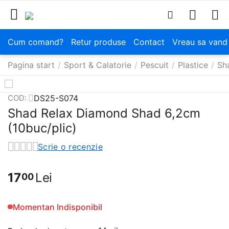
Cum comand?
Retur produse
Contact
Vreau sa vand
Pagina start
/
Sport & Calatorie
/
Pescuit
/
Plastice
/
Sh
DS25-S074
COD:
Shad Relax Diamond Shad 6,2cm
(10buc/plic)
Scrie o recenzie
17
Lei
00
Momentan Indisponibil