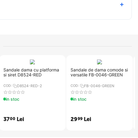
Sandale dama cu platforma
​Sandale de dama comode si
si siret D8524-RED
versatile FB-0046-GREEN
COD:
D8524-RED​-2
COD:
FB-0046-GREEN
in stoc
in stoc
37
Lei
29
Lei
00
99