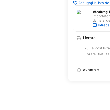
Adăugați la lista de
Vândut și l
Importator 
dama si de 
Intreba
Livrare
— 20 Lei cost livr
— Livrare Gratuit
Avantaje