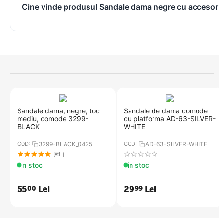
Cine vinde produsul Sandale dama negre cu acces
​Sandale dama, negre, toc
Sandale de dama comode
mediu, comode 3299-
cu platforma​ AD-63-SILVER-
BLACK
WHITE
COD:
3299-BLACK_0425
COD:
AD-63-SILVER-WHITE
1
in stoc
in stoc
55
Lei
29
Lei
00
99