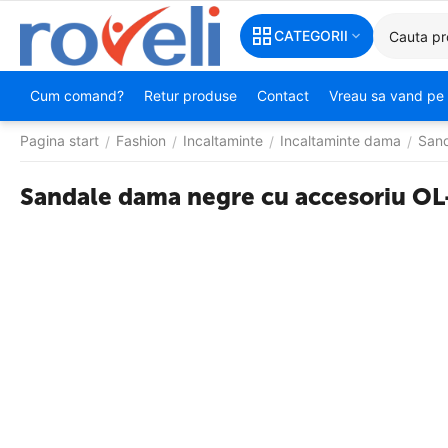
CATEGORII
Cum comand?
Retur produse
Contact
Vreau sa vand pe 
Pagina start
Fashion
Incaltaminte
Incaltaminte dama
San
/
/
/
/
Sandale dama negre cu accesoriu 