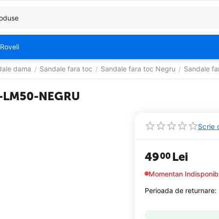
Roveli
dale dama
Sandale fara toc
Sandale fara toc Negru
Sandale fa
/
/
/
OL-LM50-NEGRU
Scrie 
49
Lei
00
Momentan Indisponibi
Perioada de returnare: