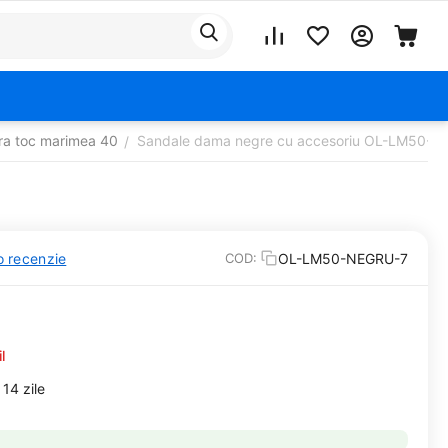
ra toc marimea 40
Sandale dama negre cu accesoriu OL-LM50-
/
o recenzie
OL-LM50-NEGRU-7
COD:
l
14 zile