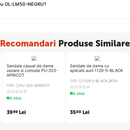
oriu OL-LM50-NEGRU?
Recomandari
Produse Similare
​Sandale casual de dama
​Sandale de dama cu
usoare si comode PU-203-
aplicatii aurii 1129-5-BLACK
APRICOT
COD:
1129-5-BLACK_9FEA
COD:
PU-203-APRICOT
in stoc
in stoc
39
Lei
35
Lei
99
00