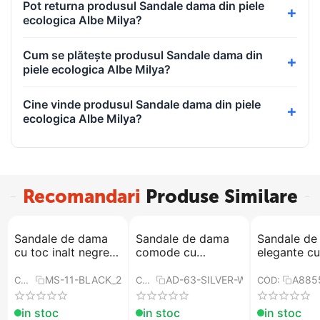
Pot returna produsul Sandale dama din piele
ecologica Albe Milya?
Cum se plătește produsul Sandale dama din
piele ecologica Albe Milya?
Cine vinde produsul Sandale dama din piele
ecologica Albe Milya?
Recomandari
Produse Similare
Sandale de dama
Sandale de dama
Sandale de
cu toc inalt negre
comode cu
elegante cu
MS-11-BLACK
platforma​ AD-63-
platforma 
SILVER-WHITE
si toc inalt
MS-11-BLACK_287D
AD-63-SILVER-WHITE
A885
COD:
COD:
COD:
A8855-SIL
in stoc
in stoc
in stoc