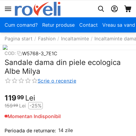
Cum comand?
Retur produse
Contact
Vreau sa vand
Pagina start
/
Fashion
/
Incaltaminte
/
Incaltaminte dam
W5768-3_7E1C
COD:
Sandale dama din piele ecologica
Albe Milya
Scrie o recenzie
119
Lei
99
159
Lei
-25%
99
Momentan Indisponibil
14 zile
Perioada de returnare: