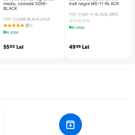
mediu, comode 3299-
inalt negre MS-11-BLACK
BLACK
COD:
MS-11-BLACK_287D
COD:
3299-BLACK_0425
1
in stoc
in stoc
55
Lei
49
Lei
00
99