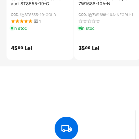
aurii 8T8555-19-G
7W1688-10A-N
COD:
8T8555-19-GOLD
COD:
7W1688-10A-NEGRU-1
1
in stoc
in stoc
45
Lei
35
Lei
00
00