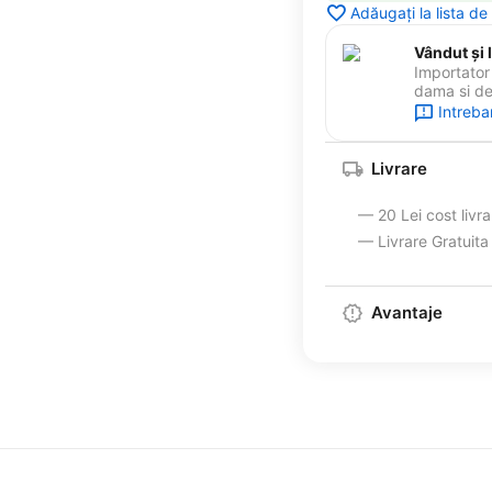
Adăugați la lista de
Vândut și l
Importator 
dama si de 
Intreba
Livrare
— 20 Lei cost livr
— Livrare Gratuit
Avantaje