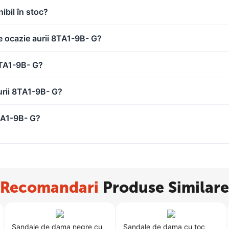
ibil în stoc?
e ocazie aurii 8TA1-9B- G?
8TA1-9B- G?
urii 8TA1-9B- G?
TA1-9B- G?
Recomandari
Produse Similare
Sandale de dama negre cu
Sandale de dama cu toc