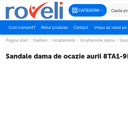
CATEGORII
Cum comand?
Retur produse
Contact
Vreau sa vand pe 
Pagina start
Fashion
Incaltaminte
Incaltaminte dama
San
/
/
/
/
Sandale dama de ocazie aurii 8TA1-9