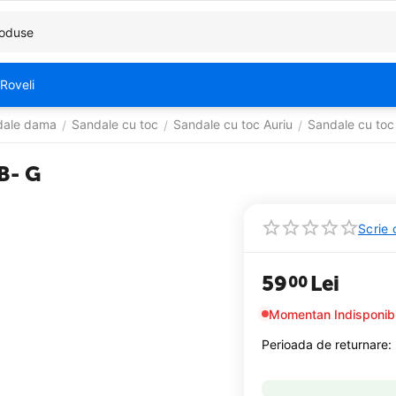
Roveli
dale dama
Sandale cu toc
Sandale cu toc Auriu
Sandale cu to
/
/
/
B- G
Scrie 
59
Lei
00
Momentan Indisponibi
Perioada de returnare: