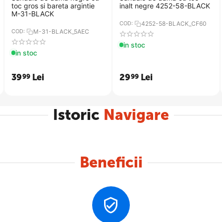
toc gros si bareta argintie
inalt negre 4252-58-BLACK
M-31-BLACK
COD:
4252-58-BLACK_CF60
COD:
M-31-BLACK_5AEC
in stoc
in stoc
39
Lei
29
Lei
99
99
Istoric
Navigare
Beneficii