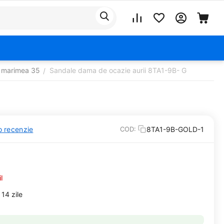
c marimea 35
Sandale dama de ocazie aurii 8TA1-9B- G
/
o recenzie
8TA1-9B-GOLD-1
COD:
l
14 zile