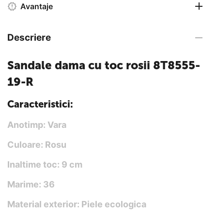
Avantaje
Descriere
Sandale dama cu toc rosii 8T8555-
19-R
Caracteristici:
Anotimp: Vara
Culoare: Rosu
Inaltime toc: 9 cm
Marime: 36
Material exterior: Piele ecologica