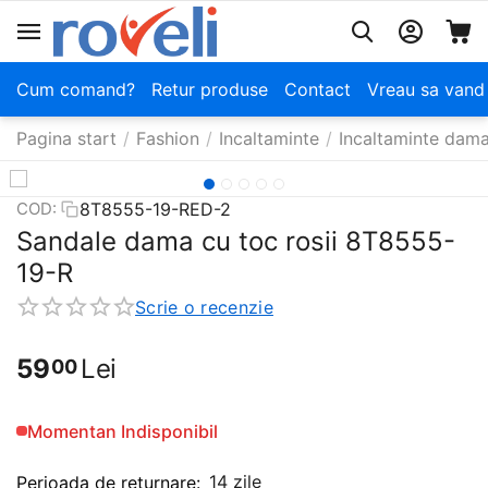
Cum comand?
Retur produse
Contact
Vreau sa vand
Pagina start
/
Fashion
/
Incaltaminte
/
Incaltaminte dam
8T8555-19-RED-2
COD:
Sandale dama cu toc rosii 8T8555-
19-R
Scrie o recenzie
59
Lei
00
Momentan Indisponibil
14 zile
Perioada de returnare: