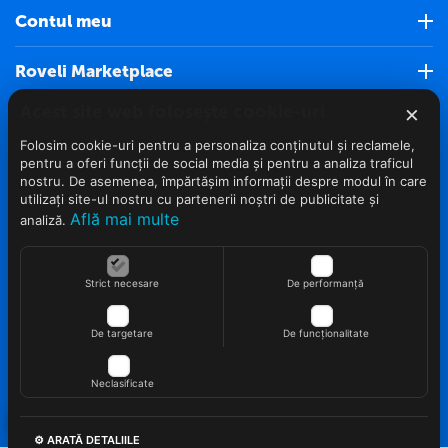
Contul meu
Roveli Marketplace
×
Acest site web folosește cookie-uri
Servicii clienti (Nou)
Folosim cookie-uri pentru a personaliza conținutul și reclamele,
pentru a oferi funcții de social media și pentru a analiza traficul
Info clienti
nostru. De asemenea, împărtășim informații despre modul în care
utilizați site-ul nostru cu partenerii noștri de publicitate și
Află mai multe
Contact
analiză.
Strict necesare
De performanță
De targetare
De funcționalitate
© 2022 - 2026 Roveli.ro. Realizat si configurat
netSEO
Neclasificate
⚙ ARATĂ DETALIILE