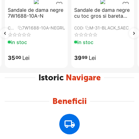
Sandale de dama negre
Sandale de dama negre
7W1688-10A-N
cu toc gros si bareta
argintie M-31-BLACK
7W1688-10A-NEGRU-1
M-31-BLACK_5AEC
COD:
COD:
in stoc
in stoc
35
Lei
39
Lei
00
99
Istoric
Navigare
Beneficii