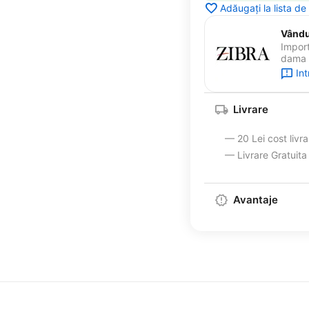
Adăugați la lista de
Vândut
Import
dama s
In
Livrare
— 20 Lei cost livr
— Livrare Gratuit
Avantaje