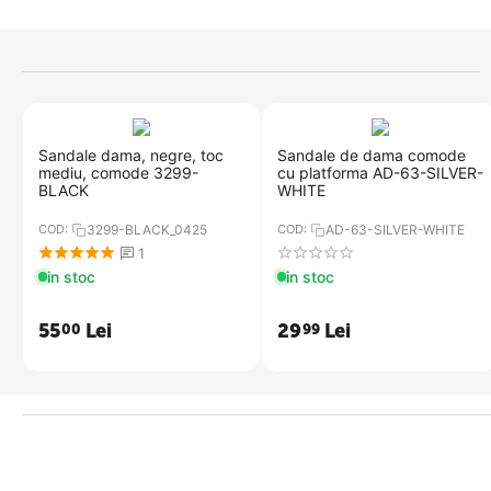
​Sandale dama, negre, toc
Sandale de dama comode
mediu, comode 3299-
cu platforma​ AD-63-SILVER-
BLACK
WHITE
COD:
3299-BLACK_0425
COD:
AD-63-SILVER-WHITE
1
in stoc
in stoc
55
Lei
29
Lei
00
99