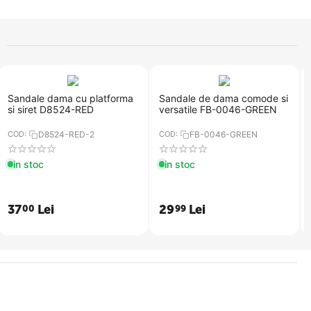
Sandale dama cu platforma
​Sandale de dama comode si
si siret D8524-RED
versatile FB-0046-GREEN
COD:
D8524-RED​-2
COD:
FB-0046-GREEN
in stoc
in stoc
37
Lei
29
Lei
00
99