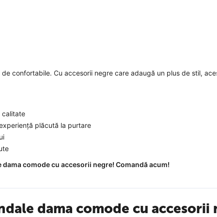
de confortabile. Cu accesorii negre care adaugă un plus de stil, ace
 calitate
o experiență plăcută la purtare
ui
ute
andale dama comode cu accesorii negre! Comandă acum!
Sandale dama comode cu accesori