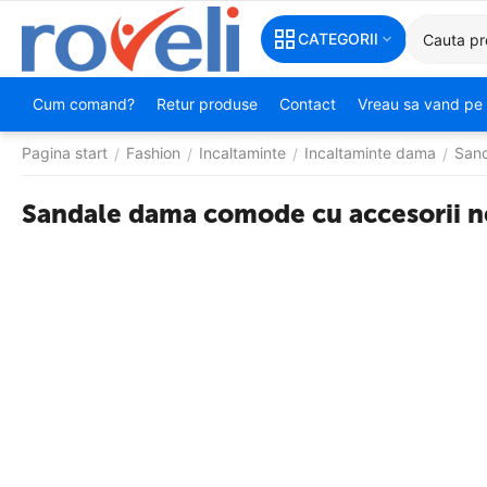
CATEGORII
Cum comand?
Retur produse
Contact
Vreau sa vand pe 
Pagina start
Fashion
Incaltaminte
Incaltaminte dama
San
/
/
/
/
Sandale dama comode cu accesorii