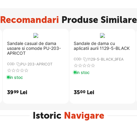
Recomandari
Produse Similare
​Sandale casual de dama
​Sandale de dama cu
usoare si comode PU-203-
aplicatii aurii 1129-5-BLACK
APRICOT
COD:
1129-5-BLACK_9FEA
COD:
PU-203-APRICOT
in stoc
in stoc
39
Lei
35
Lei
99
00
Istoric
Navigare