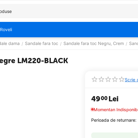
Roveli
dale dama
Sandale fara toc
Sandale fara toc Negru, Crem
Sand
/
/
/
 negre LM220-BLACK
Scrie 
49
Lei
00
Momentan Indisponibi
Perioada de returnare: