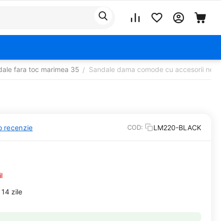
ale fara toc marimea 35
Sandale dama comode cu accesorii ne
/
o recenzie
LM220-BLACK
COD:
l
14 zile