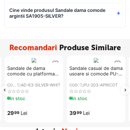
Cine vinde produsul Sandale dama comode
argintii SA1905-SILVER?
Recomandari
Produse Similare
Sandale de dama
​Sandale casual de dama
comode cu platforma​
usoare si comode PU-
AD-63-SILVER-WHITE
203-APRICOT
AD-63-SILVER-WHITE
PU-203-APRICOT
COD:
COD:
in stoc
in stoc
29
Lei
39
Lei
99
99