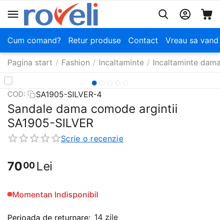
Cum comand?
Retur produse
Contact
Vreau sa vand
Pagina start
/
Fashion
/
Incaltaminte
/
Incaltaminte dam
SA1905-SILVER-4
COD:
Sandale dama comode argintii
SA1905-SILVER
Scrie o recenzie
70
Lei
00
Momentan Indisponibil
14 zile
Perioada de returnare: