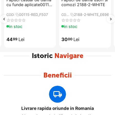
cu funde aplicate00115-
comozi 2188-2-WHITE
RED
00115-RED_F507
2188-2-WHITE_E696
COD:
COD:
in stoc
in stoc
44
Lei
30
Lei
99
00
Istoric
Navigare
Beneficii
Livrare rapida oriunde in Romania