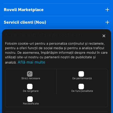
Roveli Marketplace
Servicii clienti (Nou)
×
Acest site web folosește cookie-uri
Info clienti
Folosim cookie-uri pentru a personaliza conținutul și reclamele,
Contact
pentru a oferi funcții de social media și pentru a analiza traficul
nostru. De asemenea, împărtășim informații despre modul în care
utilizați site-ul nostru cu partenerii noștri de publicitate și
Află mai multe
analiză.
Strict necesare
De performanță
© 2022 - 2026 Roveli.ro. Realizat si configurat
netSEO
De targetare
De funcționalitate
Neclasificate