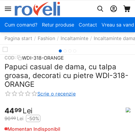
Cum comand?
Retur produse
Contact
Vreau sa vand
Pagina start
/
Fashion
/
Incaltaminte
/
Incaltaminte dam
WDI-318-ORANGE
COD:
​Papuci casual de dama, cu talpa
groasa, decorati cu pietre WDI-318-
ORANGE
Scrie o recenzie
44
Lei
99
90
Lei
-50%
00
Momentan Indisponibil