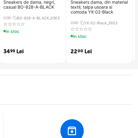
​Sneakers de dama, negri,
Sneakers dama, din material
casual BO-828-A-BLACK
textil, talpa usoara si
comoda YX-02-Black
COD:
BO-828-A-BLACK_05E3
COD:
YX-02-Black_3633
in stoc
in stoc
34
Lei
22
Lei
99
00