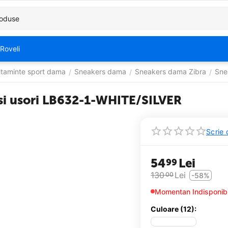
Roveli
ltaminte sport dama
Sneakers dama
Sneakers dama Zibra
Sne
/
/
/
i si usori LB632-1-WHITE/SILVER
Scrie 
54
Lei
99
130
Lei
00
-58%
Momentan Indisponibi
Culoare (12):