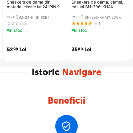
Sneakers de dama din
Sneakers de dama, camel,
material elastic M-24-PINK
casual SN-296-KHAKI
COD:
M-24-PINK_63B7
COD:
SN-296-KHAKI_5CCA
RIN
1
in stoc
in stoc
52
Lei
35
Lei
99
00
Istoric
Navigare
Beneficii