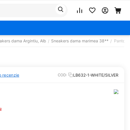
akers dama Argintiu, Alb
Sneakers dama marimea 38**
Pantofi 
/
/
o recenzie
LB632-1-WHITE/SILVER
COD:
l