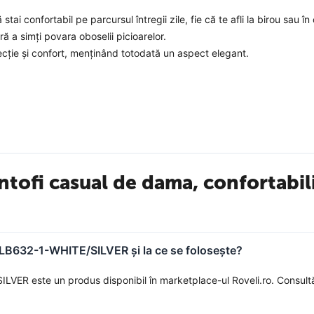
tai confortabil pe parcursul întregii zile, fie că te afli la birou sau în 
ră a simți povara oboselii picioarelor.
tecție și confort, menținând totodată un aspect elegant.
ețuiește confortul, pantofii LB632-1-WHITE/SILVER sunt creați să te c
i garderobe.
antofi care să nu te lase la greu. Ei bine, LB632-1-WHITE/SILVER sunt
 pe jos!
tofi casual de dama, confortabili
o întâlnire importantă, eleganța și confortul lor îți vor asigura o zi pl
i LB632-1-WHITE/SILVER și la ce se folosește?
ILVER este un produs disponibil în marketplace-ul Roveli.ro. Consult