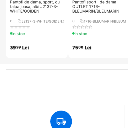
Pantofi de dama, sport, cu
​Pantofi sport , de dama ,
talpa joasa, albi J2137-3-
OUTLET 1716-
WHITE/GOIDEN
BLEUMARIN/BLEUMARIN
COD:
J2137-3-WHITE/GOIDEN_5D68
COD:
1716-BLEUMARIN/BLEUMA
in stoc
in stoc
39
Lei
75
Lei
99
00