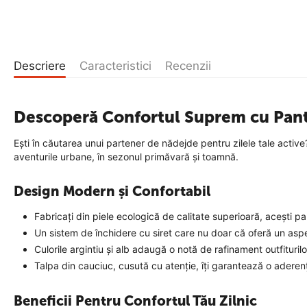
Descriere
Caracteristici
Recenzii
Descoperă Confortul Suprem cu Pan
Ești în căutarea unui partener de nădejde pentru zilele tale activ
aventurile urbane, în sezonul primăvară și toamnă.
Design Modern și Confortabil
Fabricați din piele ecologică de calitate superioară, acești p
Un sistem de închidere cu siret care nu doar că oferă un aspect
Culorile argintiu și alb adaugă o notă de rafinament outfiturilor
Talpa din cauciuc, cusută cu atenție, îți garantează o aderen
Beneficii Pentru Confortul Tău Zilnic