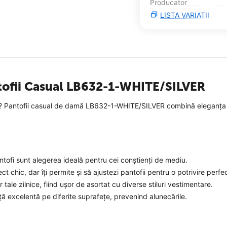
Producator
LISTA VARIATII
tofii Casual LB632-1-WHITE/SILVER
e? Pantofii casual de damă LB632-1-WHITE/SILVER combină eleganța simp
antofi sunt alegerea ideală pentru cei conștienți de mediu.
 chic, dar îți permite și să ajustezi pantofii pentru o potrivire perfe
 tale zilnice, fiind ușor de asortat cu diverse stiluri vestimentare.
ță excelentă pe diferite suprafețe, prevenind alunecările.