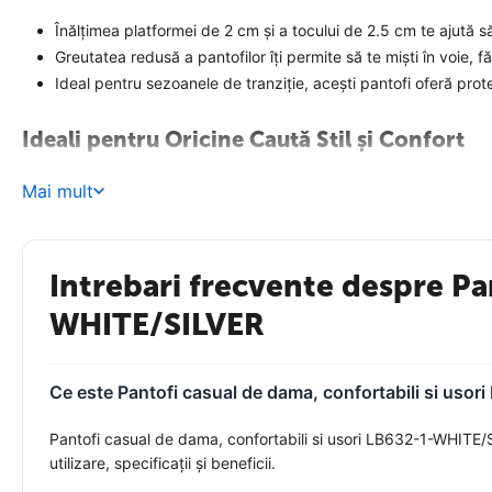
Înălțimea platformei de 2 cm și a tocului de 2.5 cm te ajută să s
Greutatea redusă a pantofilor îți permite să te miști în voie, fă
Ideal pentru sezoanele de tranziție, acești pantofi oferă pro
Ideali pentru Oricine Caută Stil și Confort
Fie că ești o profesionistă dinamică sau o persoană activă care pr
Mai mult
casual la fuste elegante, acești pantofi sunt must-have-ul oricăre
Gândește-te la toate momentele în care ai nevoie de o pereche de p
Adaugă-i în coșul tău acum și redescoperă plăcerea de a merge
Intrebari frecvente despre Pan
Fie că îi porți într-o plimbare relaxantă prin parc sau în drum spre 
zilnică cu acești pantofi versatili și atrăgători.
WHITE/SILVER
Ce este Pantofi casual de dama, confortabili si usor
Pantofi casual de dama, confortabili si usori LB632-1-WHITE/S
utilizare, specificații și beneficii.