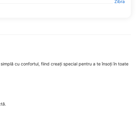
Zibra
lă cu confortul, fiind creați special pentru a te însoți în toate
ctă.