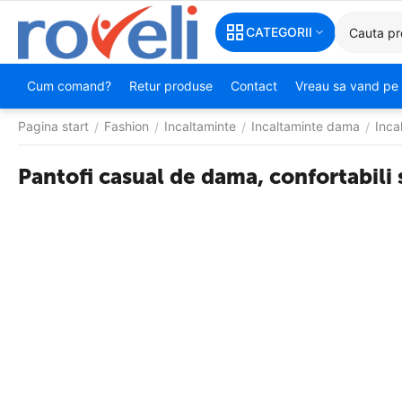
CATEGORII
Cum comand?
Retur produse
Contact
Vreau sa vand pe 
Pagina start
Fashion
Incaltaminte
Incaltaminte dama
Inca
/
/
/
/
Pantofi casual de dama, confortabil