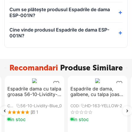
Cum se plătește produsul Espadrile de dama
ESP-001N?
Cine vinde produsul Espadrile de dama ESP-
001N?
Recomandari
Produse Similare
Espadrile dama cu talpa
​Espadrile de dama,
groasa 56-10-Lividity-
galbene, cu talpa joasa,
Blue
comoda HD-163-
YELLOW
A2
56-10-Lividity-Blue_0FB4
HD-163-YELLOW-2
COD:
COD:
1
in stoc
in stoc