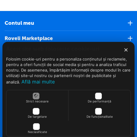
Contul meu
Roveli Marketplace
×
Acest site web folosește cookie-uri
Servicii clienti (Nou)
Folosim cookie-uri pentru a personaliza conținutul și reclamele,
pentru a oferi funcții de social media și pentru a analiza traficul
Info clienti
nostru. De asemenea, împărtășim informații despre modul în care
utilizați site-ul nostru cu partenerii noștri de publicitate și
Află mai multe
analiză.
Contact
Strict necesare
De performanță
De targetare
De funcționalitate
© 2022 - 2026 Roveli.ro. Realizat si configurat
netSEO
Neclasificate