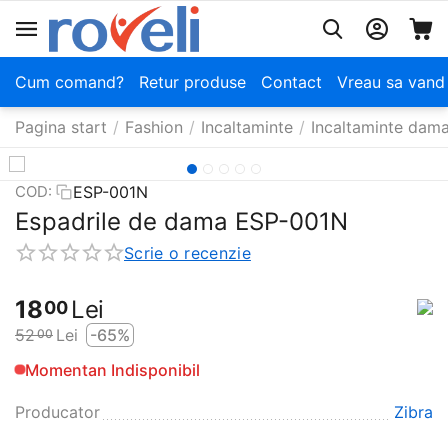
Cum comand?
Retur produse
Contact
Vreau sa vand
Pagina start
/
Fashion
/
Incaltaminte
/
Incaltaminte dam
ESP-001N
COD:
Espadrile de dama ESP-001N
Scrie o recenzie
18
Lei
00
52
Lei
-65%
00
Momentan Indisponibil
Producator
Zibra