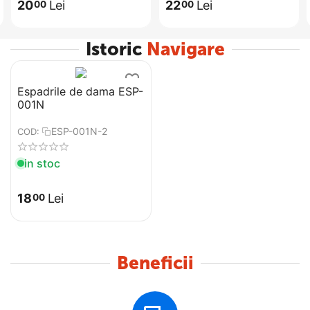
20
Lei
22
Lei
00
00
Istoric
Navigare
Espadrile de dama ESP-
001N
ESP-001N-2
COD:
in stoc
18
Lei
00
Beneficii