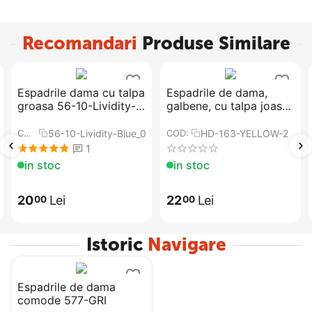
Recomandari
Produse Similare
Espadrile dama cu talpa
​Espadrile de dama,
groasa 56-10-Lividity-
galbene, cu talpa joasa,
Blue
comoda HD-163-
YELLOW
A2
56-10-Lividity-Blue_0FB4
HD-163-YELLOW-2
COD:
COD:
1
in stoc
in stoc
20
Lei
22
Lei
00
00
Istoric
Navigare
Espadrile de dama
comode 577-GRI