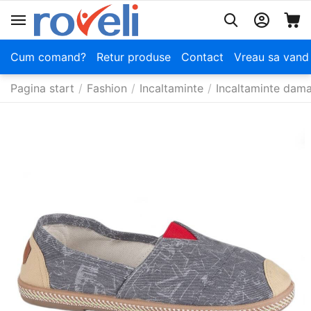
Cum comand?
Retur produse
Contact
Vreau sa vand
Pagina start
/
Fashion
/
Incaltaminte
/
Incaltaminte dam