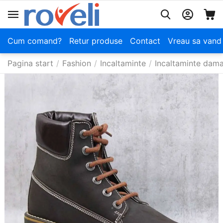
Cum comand?
Retur produse
Contact
Vreau sa vand
Pagina start
/
Fashion
/
Incaltaminte
/
Incaltaminte dam