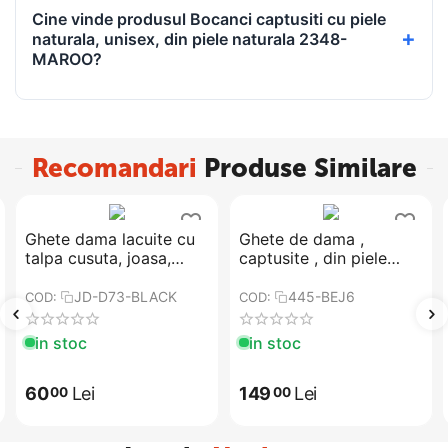
Cine vinde produsul Bocanci captusiti cu piele
naturala, unisex, din piele naturala 2348-
MAROO?
Recomandari
Produse Similare
Ghete dama lacuite cu
​​Ghete de dama ,
talpa cusuta, joasa,
captusite , din piele
pentru tinute casual-
naturala , cu talpa
sport JD-D73-BLACK
cusuta 445-BEJ6
JD-D73-BLACK
445-BEJ6
COD:
COD:
in stoc
in stoc
60
Lei
149
Lei
00
00