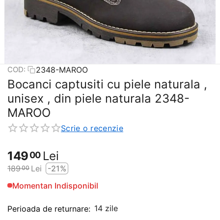
2348-MAROO
COD:
​Bocanci captusiti cu piele naturala ,
unisex , din piele naturala 2348-
MAROO
Scrie o recenzie
149
Lei
00
189
Lei
-21%
00
Momentan Indisponibil
14 zile
Perioada de returnare: