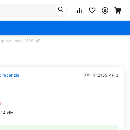
urple cu siret 2135-4P
o recenzie
2135-4P-3
COD:
l
14 zile