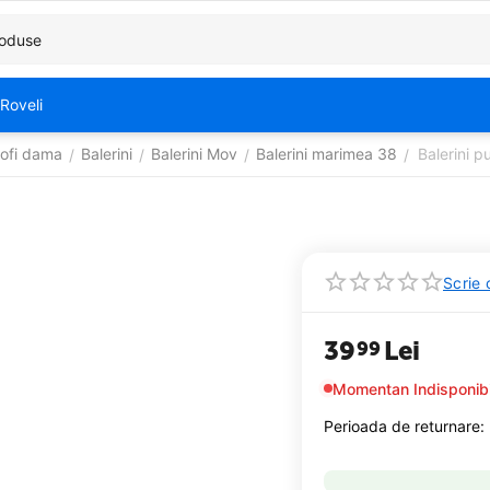
Roveli
ofi dama
Balerini
Balerini Mov
Balerini marimea 38
Balerini p
/
/
/
/
Scrie 
39
Lei
99
Momentan Indisponibi
Perioada de returnare: