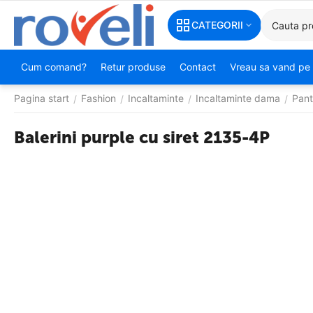
CATEGORII
Cum comand?
Retur produse
Contact
Vreau sa vand pe 
Pagina start
Fashion
Incaltaminte
Incaltaminte dama
Pant
/
/
/
/
Balerini purple cu siret 2135-4P