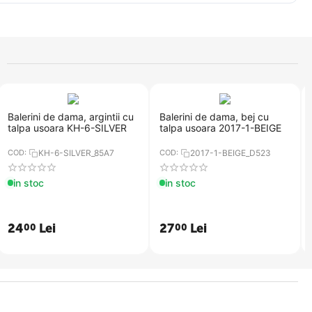
Balerini de dama, argintii cu
Balerini de dama, bej cu
talpa usoara KH-6-SILVER
talpa usoara 2017-1-BEIGE
COD:
KH-6-SILVER_85A7
COD:
2017-1-BEIGE_D523
in stoc
in stoc
24
Lei
27
Lei
00
00