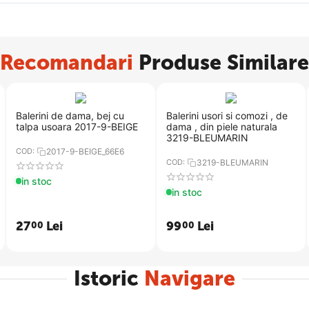
Recomandari
Produse Similare
Balerini de dama, bej cu
Balerini usori si comozi , de
talpa usoara 2017-9-BEIGE
dama , din piele naturala
3219-BLEUMARIN
COD:
2017-9-BEIGE_66E6
COD:
3219-BLEUMARIN
in stoc
in stoc
27
Lei
99
Lei
00
00
Istoric
Navigare