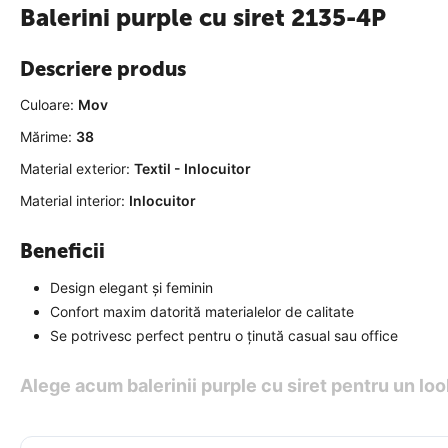
Balerini purple cu siret 2135-4P
Descriere produs
Culoare:
Mov
Mărime:
38
Material exterior:
Textil - Inlocuitor
Material interior:
Inlocuitor
Beneficii
Design elegant și feminin
Confort maxim datorită materialelor de calitate
Se potrivesc perfect pentru o ținută casual sau office
Alege acum balerinii purple cu siret pentru un loo