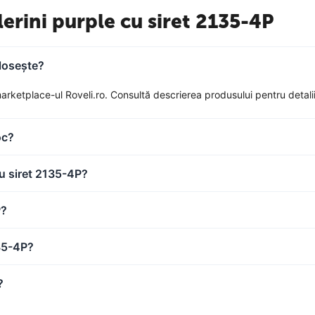
lerini purple cu siret 2135-4P
olosește?
rketplace-ul Roveli.ro. Consultă descrierea produsului pentru detalii c
oc?
cu siret 2135-4P?
P?
135-4P?
?