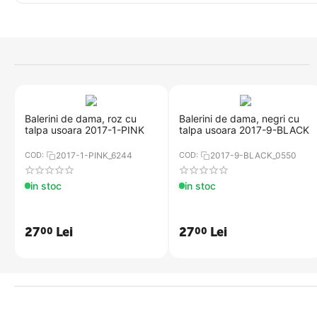
​Balerini de dama, roz cu
​Balerini de dama, negri cu
talpa usoara 2017-1-PINK
talpa usoara 2017-9-BLACK
COD:
2017-1-PINK_6244
COD:
2017-9-BLACK_0550
in stoc
in stoc
27
Lei
27
Lei
00
00