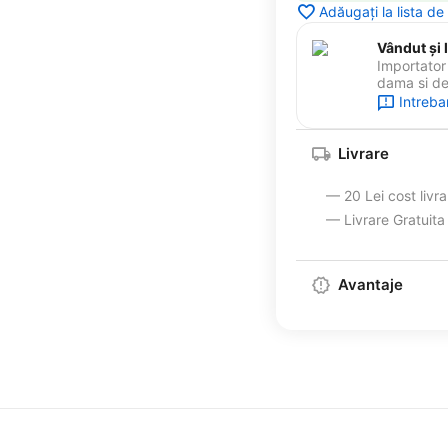
Adăugați la lista de
Vândut și l
Importator 
dama si de 
Intreba
Livrare
— 20 Lei cost livr
— Livrare Gratuit
Avantaje