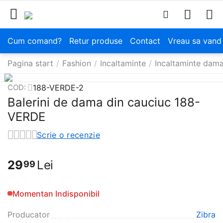
Cum comand?
Retur produse
Contact
Vreau sa vand
Pagina start
/
Fashion
/
Incaltaminte
/
Incaltaminte dam
188-VERDE-2
COD:
Balerini de dama din cauciuc 188-
VERDE
Scrie o recenzie
29
Lei
99
Momentan Indisponibil
Producator
Zibra