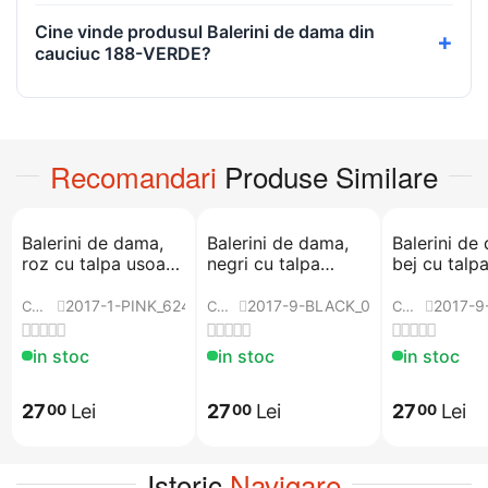
Cine vinde produsul Balerini de dama din
cauciuc 188-VERDE?
Recomandari
Produse Similare
​Balerini de dama,
​Balerini de dama,
Balerini de
roz cu talpa usoara
negri cu talpa
bej cu talp
2017-1-PINK
usoara 2017-9-
2017-9-BE
BLACK
2017-1-PINK_6244
2017-9-BLACK_0550
2017-9
COD:
COD:
COD:
in stoc
in stoc
in stoc
27
Lei
27
Lei
27
Lei
00
00
00
Istoric
Navigare