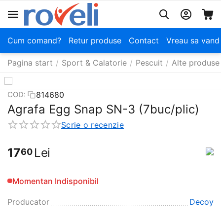
Cum comand?
Retur produse
Contact
Vreau sa vand
Pagina start
/
Sport & Calatorie
/
Pescuit
/
Alte produse
814680
COD:
Agrafa Egg Snap SN-3 (7buc/plic)
Scrie o recenzie
17
Lei
60
Momentan Indisponibil
Producator
Decoy