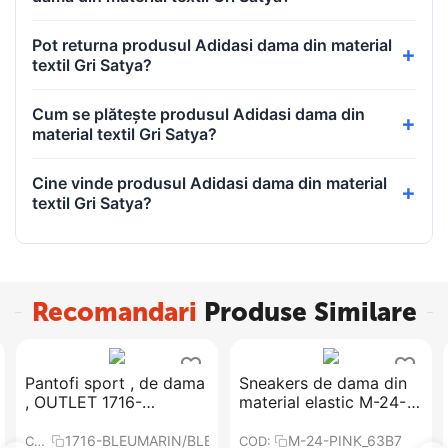
Pot returna produsul Adidasi dama din material
textil Gri Satya?
Cum se plătește produsul Adidasi dama din
material textil Gri Satya?
Cine vinde produsul Adidasi dama din material
textil Gri Satya?
Recomandari
Produse Similare
​Pantofi sport , de dama
Sneakers de dama din
, OUTLET 1716-
material elastic M-24-
BLEUMARIN/BLEUMARI
PINK
N
EN_5D68
1716-BLEUMARIN/BLEUMARIN
M-24-PINK_63B7
COD:
COD: