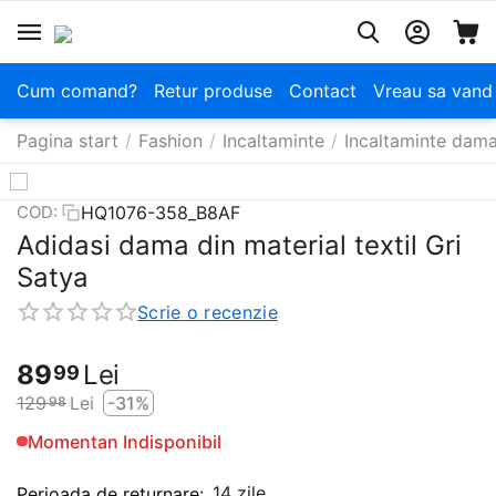
Cum comand?
Retur produse
Contact
Vreau sa vand
Pagina start
/
Fashion
/
Incaltaminte
/
Incaltaminte dam
HQ1076-358_B8AF
COD:
Adidasi dama din material textil Gri
Satya
Scrie o recenzie
89
Lei
99
129
Lei
-31%
98
Momentan Indisponibil
14 zile
Perioada de returnare: