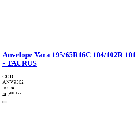
Anvelope Vara 195/65R16C 104/102R 101
- TAURUS
COD:
ANV9362
in stoc
00
Lei
402