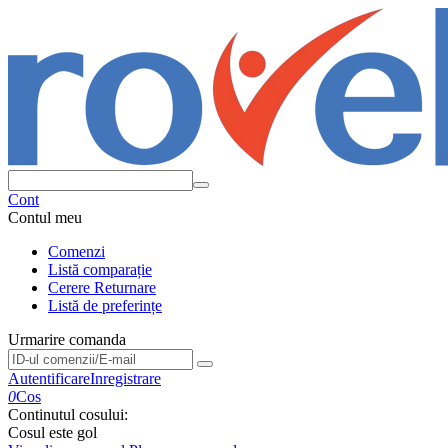
Cont
Contul meu
Comenzi
Listă comparație
Cerere Returnare
Listă de preferințe
Urmarire comanda
Urmarire comanda
Autentificare
Inregistrare
0
Cos
Continutul cosului:
Cosul este gol