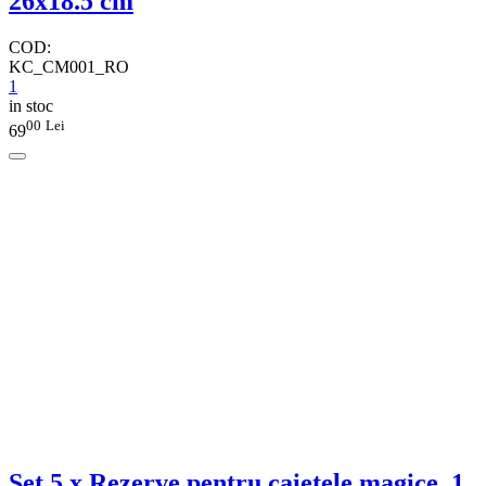
26x18.5 cm
COD:
KC_CM001_RO
1
in stoc
00
Lei
69
Set 5 x Rezerve pentru caietele magice, 1