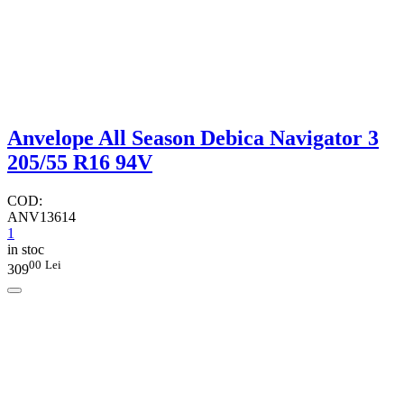
Anvelope All Season Debica Navigator 3
205/55 R16 94V
COD:
ANV13614
1
in stoc
00
Lei
309