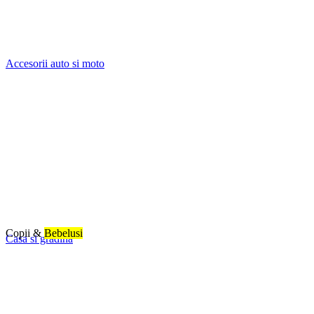
Accesorii auto si moto
Copii &
Bebelusi
Casa si gradina