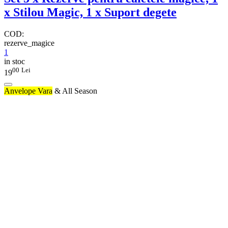
x Stilou Magic, 1 x Suport degete
COD:
rezerve_magice
1
in stoc
00
Lei
19
Anvelope Vara
& All Season