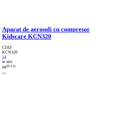
Aparat de aerosoli cu compresor
Kidscare KCN320
COD:
KCN320
14
in stoc
00
Lei
99