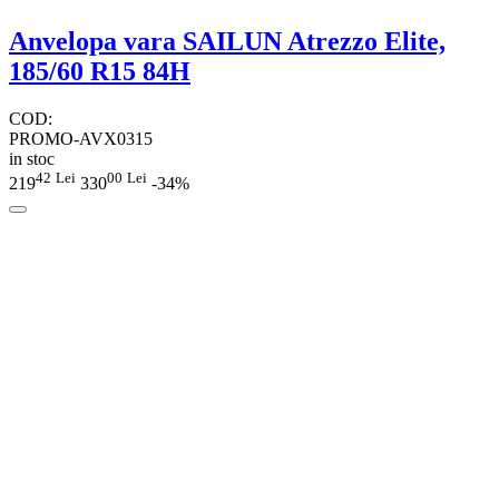
Anvelopa vara SAILUN Atrezzo Elite,
185/60 R15 84H
COD:
PROMO-AVX0315
in stoc
42
Lei
00
Lei
219
330
-34%