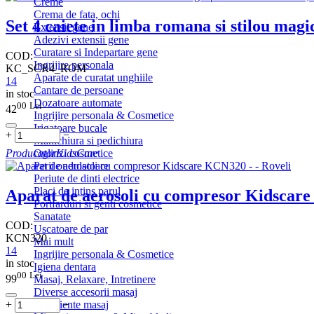
Creme
Crema de fata, ochi
Set 4 caiete in limba romana si stilou magic
Extensii gene
Adezivi extensii gene
Curatare si Indepartare gene
COD:
Ingrijire personala
KC_SCR4_ROM
Aparate de curatat unghiile
14
Cantare de persoane
in stoc
Dozatoare automate
00
Lei
42
Ingrijire personala & Cosmetice
Irigatoare bucale
+
−
Manichiura si pedichiura
Oglinzi cosmetice
Producator
KidsCare
Perii ondulatoare
Periute de dinti electrice
Placi de intins parul
Aparat de aerosoli cu compresor Kidscar
Portfarduri si genti cosmetice
Sanatate
COD:
Uscatoare de par
KCN320
Mai mult
14
Ingrijire personala & Cosmetice
in stoc
Igiena dentara
00
Lei
99
Masaj, Relaxare, Intretinere
Diverse accesorii masaj
Recipiente masaj
+
−