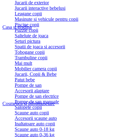
Jucarii de exterior
Jucarii interactive bebelusi
Leagane copii
Masinute si vehicule pentru copii
Piscine copii
Casa si gradina
Puzzle copii
Saltelute de joaca
Seturi pictura
Spatii de joaca si accesorii
Tobogane copii
Trambuline copii
Mai mult
Mobilier camera copii
Jucarii, Copii & Bebe
Patut bebe
Pompe de san
Accesorii alaptare
Pompe de san electrice
Pompe de san manuale
Cosmetica si Infrumusetare
Salopete copii
Scaune auto copii
Accesorii scaune auto
Inaltatoare auto copii
Scaune auto 0-18 kg
Scaune auto 0-36 kg