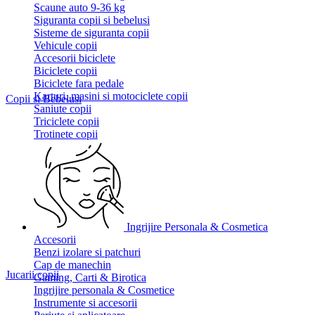
Scaune auto 9-36 kg
Siguranta copii si bebelusi
Sisteme de siguranta copii
Vehicule copii
Accesorii biciclete
Biciclete copii
Biciclete fara pedale
Karturi, masini si motociclete copii
Copii si Bebelusi
Saniute copii
Triciclete copii
Trotinete copii
Ingrijire Personala & Cosmetica
Accesorii
Benzi izolare si patchuri
Cap de manechin
Jucarii copii
Gaming, Carti & Birotica
Ingrijire personala & Cosmetice
Instrumente si accesorii