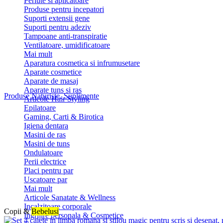
Periute si aplicatoare
Produse pentru incepatori
Suporti extensii gene
Suporti pentru adeziv
Tampoane anti-transpiratie
Ventilatoare, umidificatoare
Mai mult
Aparatura cosmetica si infrumusetare
Aparate cosmetice
Aparate de masaj
Aparate tuns si ras
Produse Naturiste, Suplimente
Articole Hair Styling
Epilatoare
Gaming, Carti & Birotica
Igiena dentara
Masini de ras
Masini de tuns
Ondulatoare
Perii electrice
Placi pentru par
Uscatoare par
Mai mult
Articole Sanatate & Wellness
Incalzitoare corporale
Copii &
Bebelusi
Ingrijire personala & Cosmetice