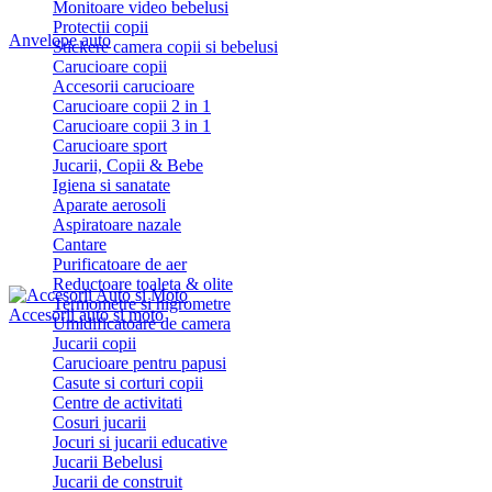
Monitoare video bebelusi
Protectii copii
Anvelope auto
Stickere camera copii si bebelusi
Carucioare copii
Accesorii carucioare
Carucioare copii 2 in 1
Carucioare copii 3 in 1
Carucioare sport
Jucarii, Copii & Bebe
Igiena si sanatate
Aparate aerosoli
Aspiratoare nazale
Cantare
Purificatoare de aer
Reductoare toaleta & olite
Termometre si higrometre
Accesorii auto si moto
Umidificatoare de camera
Jucarii copii
Carucioare pentru papusi
Casute si corturi copii
Centre de activitati
Cosuri jucarii
Jocuri si jucarii educative
Jucarii Bebelusi
Jucarii de construit