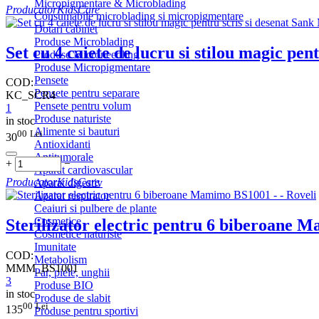
Micropigmentare & Microblading
Producator
KidsCare
Consumabile microblading si micropigmentare
Dotari cabinet
Produse Microblading
Set cu 4 caiete de lucru si stilou magic pe
Produse Microneedling
Produse Micropigmentare
Pensete
COD:
Pensete pentru separare
KC_SCR4
Pensete pentru volum
1
Produse naturiste
in stoc
Alimente si bauturi
00
Lei
30
Antioxidanti
Antitumorale
+
−
Aparat cardiovascular
Producator
KidsCare
Aparat digestiv
Aparat respirator
Ceaiuri si pulbere de plante
Cosmetice
Sterilizator electric pentru 6 biberoane
Cosmetice naturiste
Imunitate
COD:
Metabolism
MMM_BS1001
Par, piele, unghii
3
Produse BIO
in stoc
Produse de slabit
00
Lei
135
Produse pentru sportivi