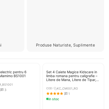
i
Produse Naturiste, Suplimente
r electric pentru 6
Set 4 Caiete Magice Kidscare in
 Mamimo BS1001
limba romana pentru caligrafie –
Litere de Mana, Litere de Tipar,
Cifre si Desen, 26x18.5 cm
_BS1001
COD:
KC_CM001_RO
3
1
in stoc