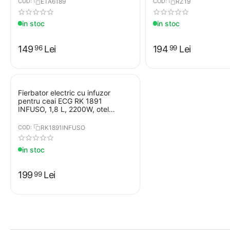
COD:
ETA6189
COD:
RZ19
in stoc
in stoc
149
Lei
194
Lei
96
99
Fierbator electric cu infuzor
pentru ceai ECG RK 1891
INFUSO, 1,8 L, 2200W, otel
inoxidabil si sticla
COD:
RK1891INFUSO
in stoc
199
Lei
99