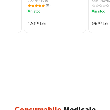
COD:
RZ060
COD:
UV5
1
in stoc
in stoc
126
Lei
99
Lei
00
99
Consumabile
Medicale