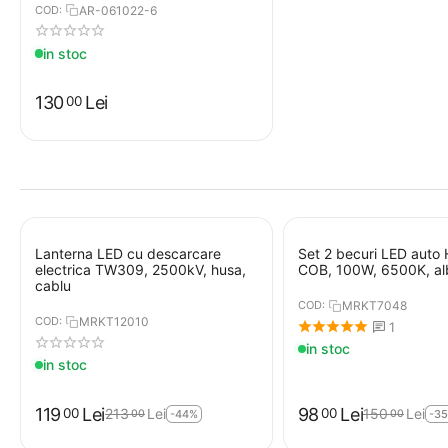
COD:
AR-061022-6
in stoc
130
Lei
00
Lanterna LED cu descarcare
Set 2 becuri LED auto 
electrica TW309, 2500kV, husa,
COB, 100W, 6500K, al
cablu
COD:
MRKT7048
COD:
MRKT12010
1
in stoc
in stoc
119
Lei
98
Lei
00
00
213
Lei
150
Lei
00
00
-44%
-3