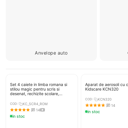
Anvelope auto
Set 4 caiete in limba romana si
Aparat de aerosoli cu
stilou magic pentru scris si
Kidscare KCN320
desenat, rechizite scolare,
multicolor, 19 cm X 13 cm
COD:
KCN320
COD:
KC_SCR4_ROM
14
14
in stoc
in stoc