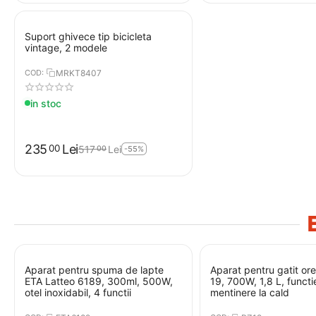
Suport ghivece tip bicicleta
vintage, 2 modele
COD:
MRKT8407
in stoc
235
Lei
00
517
Lei
00
-55%
Aparat pentru spuma de lapte
Aparat pentru gatit o
ETA Latteo 6189, 300ml, 500W,
19, 700W, 1,8 L, functi
otel inoxidabil, 4 functii
mentinere la cald