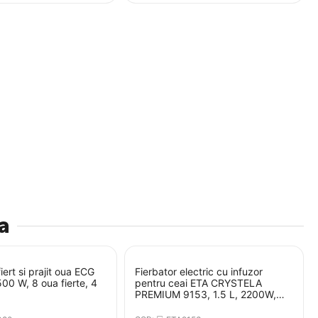
a
iert si prajit oua ECG
Fierbator electric cu infuzor
00 W, 8 oua fierte, 4
pentru ceai ETA CRYSTELA
PREMIUM 9153, 1.5 L, 2200W,
otel inoxidabil si sticla