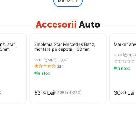
MAI MULT
Accesorii
Auto
z, star,
Emblema Star Mercedes Benz,
Marker anv
133mm
montare pe capota, 133mm
COD:
CD-
COD:
MRKT9967
1
in stoc
in stoc
52
Lei
30
Lei
00
36
67
Lei
00
%
-22%