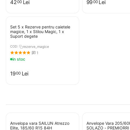
42
Lei
99
Lei
00
00
Set 5 x Rezerve pentru caietele
magice, 1 x Stilou Magic, 1 x
Suport degete
COD:
rezerve_magice
1
in stoc
19
Lei
00
Anvelopa vara SAILUN Atrezzo
Anvelope Vara 205/60
Elite, 185/60 R15 84H
SOLAZO - PREMIORRI