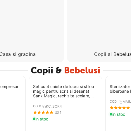
Casa si gradina
Copii si Bebelus
Copii &
Bebelusi
 compresor
Set cu 4 caiete de lucru si stilou
Sterilizato
magic pentru scris si desenat
biberoane
Sank Magic, rechizite scolare,
multicolor, 19 cm X 13 cm
COD:
MMM
COD:
KC_SCR4
1
in stoc
in stoc