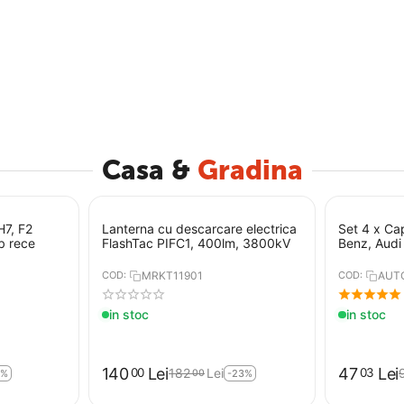
Casa &
Gradina
H7, F2
Lanterna cu descarcare electrica
Set 4 x Ca
b rece
FlashTac PIFC1, 400lm, 3800kV
Benz, Audi
COD:
MRKT11901
COD:
AUT
in stoc
in stoc
140
Lei
47
Lei
00
03
182
Lei
00
5%
-23%