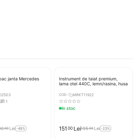
pac janta Mercedes
Instrument de taiat premium,
lama otel 440C, lemn/rasina, husa
O2503
COD:
MRKT11922
1
in stoc
151
Lei
00
90
Lei
195
Lei
00
00
-48%
-23%