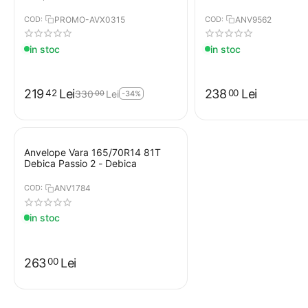
COD:
PROMO-AVX0315
COD:
ANV9562
in stoc
in stoc
219
Lei
238
Lei
42
00
330
Lei
00
-34%
Anvelope Vara 165/70R14 81T
Debica Passio 2 - Debica
COD:
ANV1784
in stoc
263
Lei
00