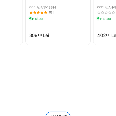
COD:
ANV13614
COD:
ANV
1
in stoc
in stoc
309
Lei
402
Le
00
00