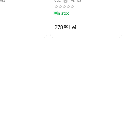
080
COD:
ETA9153
in stoc
278
Lei
60