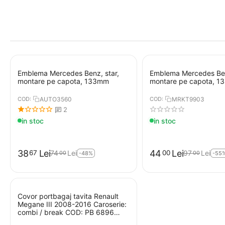
Emblema Mercedes Benz, star,
Emblema Mercedes Ben
montare pe capota, 133mm
montare pe capota, 
COD:
AUTO3560
COD:
MRKT9903
2
in stoc
in stoc
38
Lei
44
Lei
67
00
74
Lei
97
Lei
00
00
-48%
-55
Covor portbagaj tavita Renault
Megane III 2008-2016 Caroserie:
combi / break COD: PB 6896
PBA1