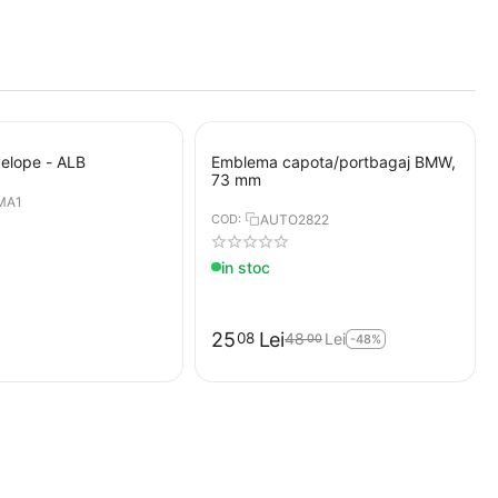
elope - ALB
Emblema capota/portbagaj BMW,
73 mm
MA1
COD:
AUTO2822
in stoc
25
Lei
08
48
Lei
00
-48%