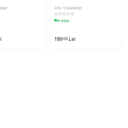
9362
COD:
ANV9391
in stoc
i
199
Lei
00