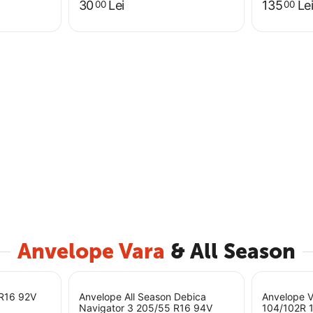
30
Lei
135
Le
00
00
Anvelope Vara
& All Season
R16 92V
Anvelope All Season Debica
Anvelope 
Navigator 3 205/55 R16 94V
104/102R 