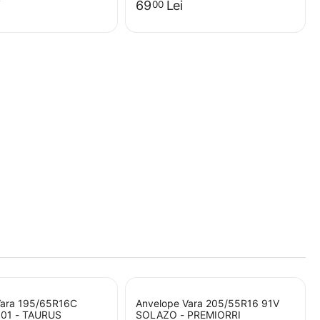
i
69
Lei
00
Vara 195/65R16C
Anvelope Vara 205/55R16 91V
101 - TAURUS
SOLAZO - PREMIORRI