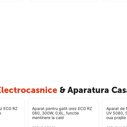
Electrocasnice
& Aparatura Cas
rez ECG RZ
Aparat pentru gatit orez ECG RZ
Aparat de f
e
060, 300W, 0,6L, functie
UV 5080, 5
mentinere la cald
oua prajite