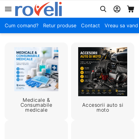
Cum comand?
Retur produse
Contact
Vreau sa vand
Medicale &
Consumabile
Accesorii auto si
medicale
moto