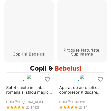
Produse Naturiste,
Copii si Bebelusi
Suplimente
Copii &
Bebelusi
Set 4 caiete in limba
Aparat de aerosoli cu
romana si stilou magic
compresor Kidscare
pentru scris si desenat,
KCN320
rechizite scolare,
KC_SCR4_ROM
KCN320
COD:
COD:
multicolor, 19 cm X 13
14
14