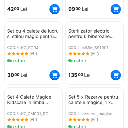
42
Lei
99
Lei
00
00
Set cu 4 caiete de lucru
Sterilizator electric
si stilou magic pentru
pentru 6 biberoane
scris si desenat Sank
Mamimo BS1001
Magic, rechizite scolare,
KC_SCR4
MMM_BS1001
COD:
COD:
multicolor, 19 cm X 13
1
3
cm
in stoc
in stoc
30
Lei
135
Lei
00
00
Set 4 Caiete Magice
Set 5 x Rezerve pentru
Kidscare in limba
caietele magice, 1 x
romana pentru
Stilou Magic, 1 x Suport
caligrafie – Litere de
degete
KC_CM001_RO
rezerve_magice
COD:
COD:
Mana, Litere de Tipar,
1
1
Cifre si Desen, 26x18.5
in stoc
in stoc