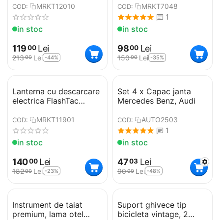
cablu
MRKT12010
MRKT7048
COD:
COD:
1
in stoc
in stoc
119
Lei
98
Lei
00
00
213
Lei
150
Lei
-44%
-35%
00
00
Lanterna cu descarcare
Set 4 x Capac janta
electrica FlashTac
Mercedes Benz, Audi
PIFC1, 400lm, 3800kV
MRKT11901
AUTO2503
COD:
COD:
1
in stoc
in stoc
140
Lei
47
Lei
00
03
182
Lei
90
Lei
-23%
-48%
00
00
Instrument de taiat
Suport ghivece tip
premium, lama otel
bicicleta vintage, 2