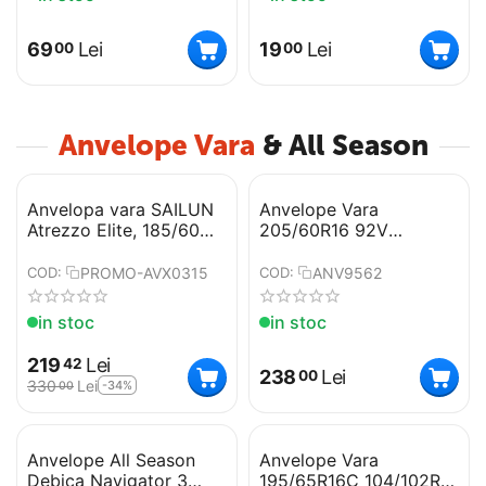
cm
69
Lei
19
Lei
00
00
Anvelope Vara
& All Season
Anvelopa vara SAILUN
Anvelope Vara
Atrezzo Elite, 185/60
205/60R16 92V
R15 84H
SOLAZO - PREMIORRI
PROMO-AVX0315
ANV9562
COD:
COD:
in stoc
in stoc
219
Lei
42
238
Lei
00
330
Lei
-34%
00
Anvelope All Season
Anvelope Vara
Debica Navigator 3
195/65R16C 104/102R