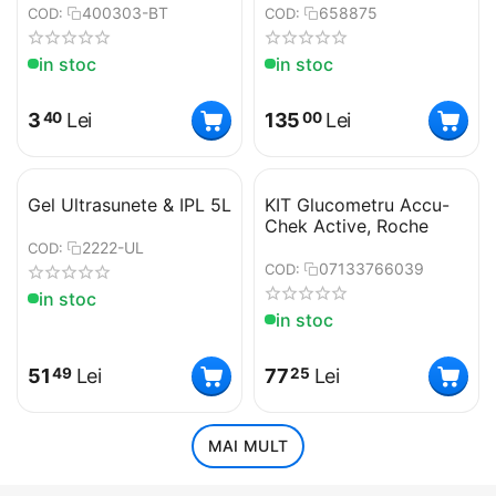
400303-BT
658875
COD:
COD:
in stoc
in stoc
3
Lei
135
Lei
40
00
Gel Ultrasunete & IPL 5L
KIT Glucometru Accu-
Chek Active, Roche
2222-UL
COD:
07133766039
COD:
in stoc
in stoc
51
Lei
77
Lei
49
25
MAI MULT