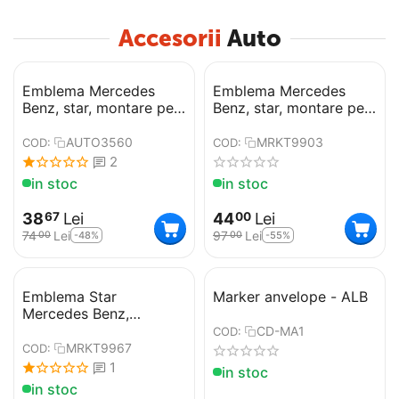
Accesorii
Auto
Emblema Mercedes
Emblema Mercedes
Benz, star, montare pe
Benz, star, montare pe
capota, 133mm
capota, 133mm
AUTO3560
MRKT9903
COD:
COD:
2
in stoc
in stoc
38
Lei
44
Lei
67
00
74
Lei
97
Lei
-48%
-55%
00
00
Emblema Star
Marker anvelope - ALB
Mercedes Benz,
montare pe capota,
CD-MA1
COD:
133mm
MRKT9967
COD:
1
in stoc
in stoc