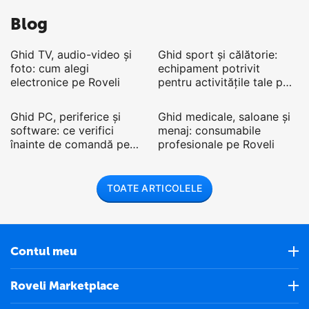
Blog
28.06.2026
27.06.2026
Ghid TV, audio-video și
Ghid sport și călătorie:
foto: cum alegi
echipament potrivit
electronice pe Roveli
pentru activitățile tale pe
26.06.2026
25.06.2026
Roveli
Ghid PC, periferice și
Ghid medicale, saloane și
software: ce verifici
menaj: consumabile
înainte de comandă pe
profesionale pe Roveli
Roveli
TOATE ARTICOLELE
Contul meu
Roveli Marketplace