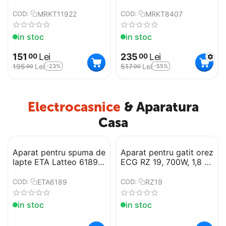
440C, lemn/rasina, husa
modele
MRKT11922
MRKT8407
COD:
COD:
in stoc
in stoc
151
Lei
235
Lei
00
00
195
Lei
517
Lei
-23%
-55%
00
00
Electrocasnice
& Aparatura
Casa
Aparat pentru spuma de
Aparat pentru gatit orez
lapte ETA Latteo 6189,
ECG RZ 19, 700W, 1,8 L,
300ml, 500W, otel
functie mentinere la
inoxidabil, 4 functii
cald
ETA6189
RZ19
COD:
COD:
in stoc
in stoc