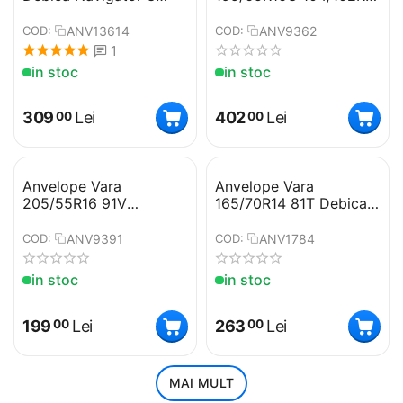
205/55 R16 94V
101 - TAURUS
ANV13614
ANV9362
COD:
COD:
1
in stoc
in stoc
309
Lei
402
Lei
00
00
Anvelope Vara
Anvelope Vara
205/55R16 91V
165/70R14 81T Debica
SOLAZO - PREMIORRI
Passio 2 - Debica
ANV9391
ANV1784
COD:
COD:
in stoc
in stoc
199
Lei
263
Lei
00
00
MAI MULT