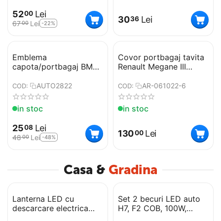
52
Lei
00
30
Lei
36
67
Lei
-22%
00
Emblema
Covor portbagaj tavita
capota/portbagaj BMW,
Renault Megane III
73 mm
2008-2016 Caroserie:
combi / break COD: PB
AUTO2822
AR-061022-6
COD:
COD:
6896 PBA1
in stoc
in stoc
25
Lei
08
130
Lei
00
48
Lei
-48%
00
Casa &
Gradina
Lanterna LED cu
Set 2 becuri LED auto
descarcare electrica
H7, F2 COB, 100W,
TW309, 2500kV, husa,
6500K, alb rece