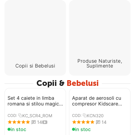
Produse Naturiste,
Copii si Bebelusi
Suplimente
Copii &
Bebelusi
Set 4 caiete in limba
Aparat de aerosoli cu
romana si stilou magic
compresor Kidscare
pentru scris si desenat,
KCN320
rechizite scolare,
KC_SCR4_ROM
KCN320
COD:
COD:
multicolor, 19 cm X 13
14
14
cm
in stoc
in stoc