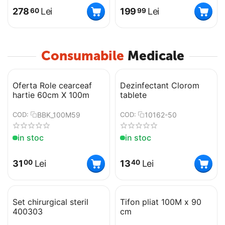
278
Lei
199
Lei
60
99
Consumabile
Medicale
Oferta Role cearceaf
Dezinfectant Clorom
hartie 60cm X 100m
tablete
BBK_100M59
10162-50
COD:
COD:
in stoc
in stoc
31
Lei
13
Lei
00
40
​Set chirurgical steril
​Tifon pliat 100M x 90
400303
cm