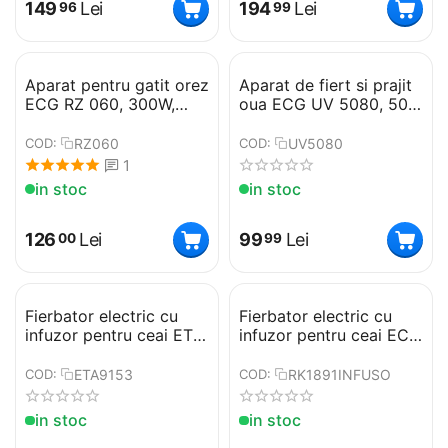
149
Lei
194
Lei
96
99
Aparat pentru gatit orez
Aparat de fiert si prajit
ECG RZ 060, 300W,
oua ECG UV 5080, 500
0,6L, functie mentinere
W, 8 oua fierte, 4 oua
la cald
prajite
RZ060
UV5080
COD:
COD:
1
in stoc
in stoc
126
Lei
99
Lei
00
99
Fierbator electric cu
Fierbator electric cu
infuzor pentru ceai ETA
infuzor pentru ceai ECG
CRYSTELA PREMIUM
RK 1891 INFUSO, 1,8 L,
9153, 1.5 L, 2200W, otel
2200W, otel inoxidabil
ETA9153
RK1891INFUSO
COD:
COD:
inoxidabil si sticla
si sticla
in stoc
in stoc